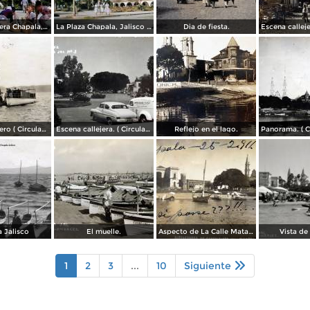
Escena callejera Chapala, Jalisco 1961..
La Plaza Chapala, Jalisco 1961.
Dia de fiesta.
El Embarcadero ( Circulada el 7 de Marzo de 1907 ).
Escena callejera. ( Circulada el 28 de Mayo de 1955 ).
Reflejo en el lago.
 Jalisco
El muelle.
Aspecto de La Calle Matamoros ( Circulada el 25 de Febrero de 1911 ).
Vista de
1
2
3
...
10
Siguiente