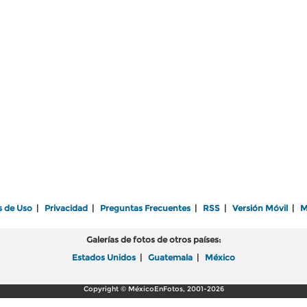
s de Uso
|
Privacidad
|
Preguntas Frecuentes
|
RSS
|
Versión Móvil
|
M
Galerías de fotos de otros países:
Estados Unidos
|
Guatemala
|
México
Copyright © MéxicoEnFotos, 2001-2026