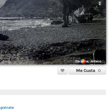
Me Gusta
0
gístrate