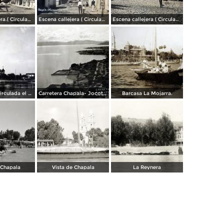
Escena callejera.( Circulada el 3 de Marzo de 1909 ).
Escena callejera ( Circulada el 22 de marzo de 1908 ).
Escena callejera ( Circulada el 19 de Diciembre de 1908 )..
Panorama. ( Circulada el 21 de Abril de 1924 ).
Carretera Chapala- Jocotepec.
Barcasa La Mojarra.
 Chapala
Vista de Chapala
La Reynera