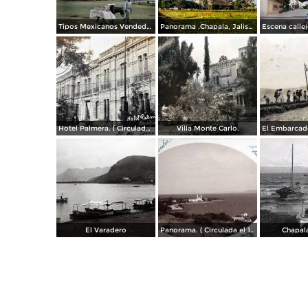
Tipos Mexicanos Vendedor de dulces Chapala, Jalisco 1961.
Panorama .Chapala, Jalisco 1961.
Hotel Palmera. ( Circulada el 30 de Junio de 1909 ).
Villa Monte Carlo.
El Varadero
Panorama. ( Circulada el 17 de Diciembre de 1906 ).
Chapala