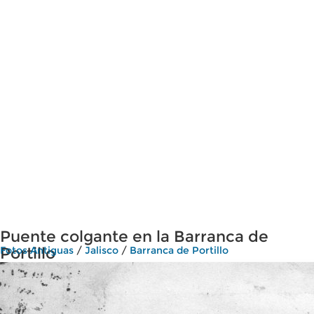
Puente colgante en la Barranca de
Portillo
Fotos Antiguas
/
Jalisco
/
Barranca de Portillo