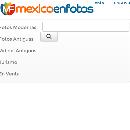
Mi Cuenta
ENGLISH
Fotos Modernas
Fotos Antiguas
Videos Antiguos
Turismo
En Venta