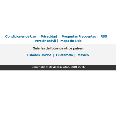
Condiciones de Uso
|
Privacidad
|
Preguntas Frecuentes
|
RSS
|
Versión Móvil
|
Mapa de Sitio
Galerías de fotos de otros países:
Estados Unidos
|
Guatemala
|
México
Copyright © MéxicoEnFotos, 2001-2026