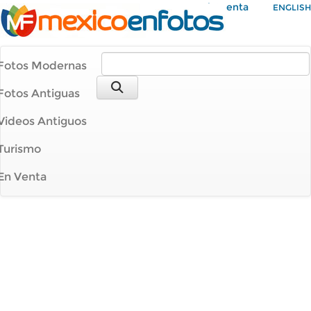
Mi Cuenta
ENGLISH
Fotos Modernas
Fotos Antiguas
Videos Antiguos
Turismo
En Venta