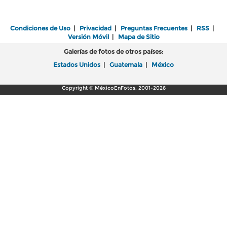
Condiciones de Uso
|
Privacidad
|
Preguntas Frecuentes
|
RSS
|
Versión Móvil
|
Mapa de Sitio
Galerías de fotos de otros países:
Estados Unidos
|
Guatemala
|
México
Copyright © MéxicoEnFotos, 2001-2026