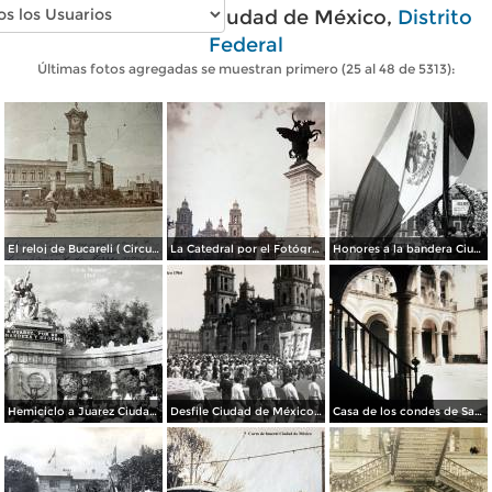
Fotos antiguas de Ciudad de México,
Distrito
Federal
Últimas fotos agregadas se muestran primero (25 al 48 de 5313):
El reloj de Bucareli ( Circulada el 13 de Mayo de 1907 ).
La Catedral por el Fotógrafo Hugo Brehme.
Honores a la bandera Ciudad de México 1964
Hemiciclo a Juarez Ciudad de México 1964
Desfile Ciudad de México 1964
Casa de los condes de Santiago por el Fotógrafo Hugo Brehme .