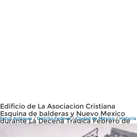
Edificio de La Asociacion Cristiana
Esquina de balderas y Nuevo Mexico
Fotos Antiguas
/
Distrito Federal
/
Ciudad de México
/
Historia
durante La Decena Trágica Febrero de
de México
/
Revolución Mexicana
(1913) Ciudad de México