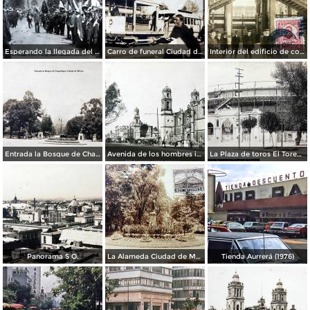
Esperando la llegada del Sr. Presidente Francisco I. Madero el 7 de junio de 1911 en la Estación Colonia
Carro de funeral Ciudad de México.
Interior del edificio de correos Ciudad de México ( Circulada el 12 de Mayo de 1912 ).
Entrada la Bosque de Chapultepec Ciudad de México
Avenida de los hombres ilustres por el Fotógrafo Hugo Brehme.
La Plaza de toros El Toreo. por el fotografo Fernando Kososky.
Panorama S O.
La Alameda Ciudad de México por el Fotógrafo Hugo Brehme. ( Circulada el 21 de Junio de 1931 ).
Tienda Aurrerá (1976)