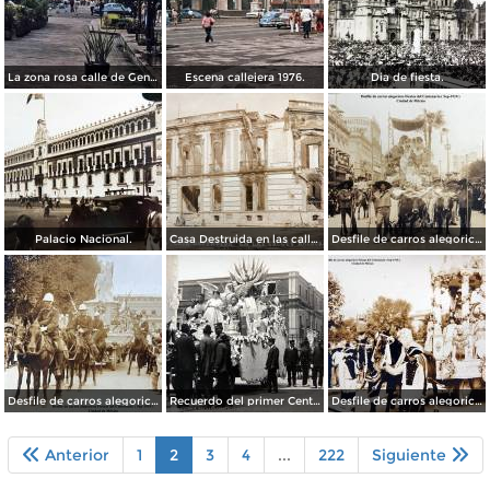
La zona rosa calle de Genova 1976.
Escena callejera 1976.
Dia de fiesta.
Palacio Nacional.
Casa Destruida en las calles de Balderas y Victoria Durante la Decena Trágica (1913)
Desfile de carros alegoricos Fiestas del Centenario ( Sep-1910 ) Ciudad de México
Desfile de carros alegoricos Fiestas del Centenario ( Sep-1910 ) Ciudad de México
Recuerdo del primer Centenario de la Independencia Mexicana carro de La Justicia ( Sep-1910 ) Ciudad de México.
Desfile de carros alegoricos Fiestas del Centenario ( Sep-1910 ) Ciudad de México
Anterior
1
2
3
4
...
222
Siguiente