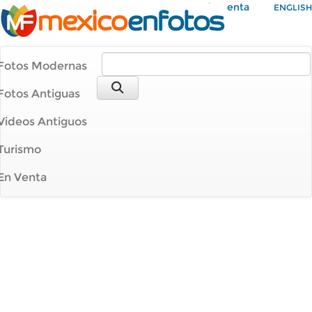
Mi Cuenta
ENGLISH
Fotos Modernas
Fotos Antiguas
Videos Antiguos
Turismo
En Venta