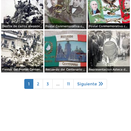
Desfile de carros alegoricos Fiestas del Centenario ( Sep-1910 ) por el Fotógrafo Fernando Kososky.
Postal Conmemorativa con motivo del Primer Centenario de nuestra Independencia ( Septiembre de 1910)
Postal Conmemorativa con motivo del Centenario de nuestra Independencia ( Septiembre de 1910)
Fiestas del Primer Centenario de la Independencia de Mexico ( 16 de Septiembre de 1910) Por el Fotografo Felix Miret
Recuerdo del Centenario 16 de Septiembre de 1910.
Representacion Azteca durante el desfile del Centenario 16 de Septiembre de 1910.
1
2
3
...
11
Siguiente