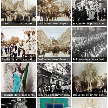
Desfile de carros alegoricos Fiestas del Centenario ( Sep-1910 ) Ciudad de México
Desfile de carros alegoricos Fiestas del Centenario ( Sep-1910 ) Ciudad de México
Recuerdo del primer Centenario de la Independencia Mexicana carro de La Justicia ( Sep-1910 ) Ciudad de México.
Desfile de carros alegoricos Fiestas del Centenario ( Sep-1910 ) Ciudad de México
Desfile de carros alegoricos Fiestas del Centenario ( Sep-1910 ) Ciudad de México
Militares durante las fiestas de Primer Centenario de la Independencia (1910)
Recuerdo del primer centenario de la independencia de Mexico 15 de Septiembre de 1910
Recuerdo del primer centenario de la independencia Mexicana Desfile Ciudad de México15 de Septiembre de 1910
Recuerdo del primer centenario de la independencia Mexicana Desfile Ciudad de México 15 de Septiembre de 1910