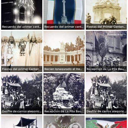
Recuerdo del primer centenario de la independencia Mexicana Edificio La Mexicana Ciudad de México15 de Septiembre de 1910
Recuerdo del primer centenario de la independencia Mexicana 15 de Septiembre de 1910
Fiestas del Primer Centenario Inaguracion de la Columna de la Independencia Por el Fotografo Fernando Kososky
Fiestas del primer Centenario ( 1910 ) Sacerdotes Aztecas por el fotografo Felix Miret.
Recien Ignagurado el Hemiciclo a Juarez en las Fiestas del Centenario ( Sep-1910 )
Recepcion de La Pila Bautismal de M Hidalgo Fiestas del Centenario ( Sep-1910 ) por el Fotógrafo Fernando Kososky.
Desfile de carros alegoricos Fiestas del Centenario ( Sep-1910 ) por el Fotógrafo Fernando Kososky.
Recepcion de La Pila Bautismal de Hidalgo Fiestas del Centenario ( Sep-1910 ) por el Fotógrafo Fernando Kososky.
Desfile de carros alegoricos Fiestas del Centenario ( Sep-1910 ) por el Fotógrafo Fernando Kososky.