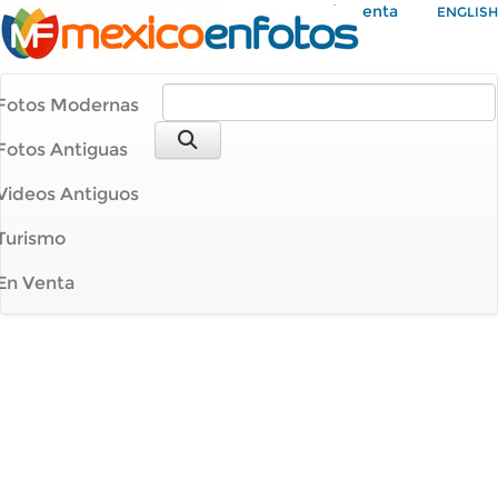
Mi Cuenta
ENGLISH
Fotos Modernas
Fotos Antiguas
Videos Antiguos
Turismo
En Venta