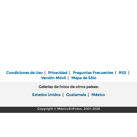
Condiciones de Uso
|
Privacidad
|
Preguntas Frecuentes
|
RSS
|
Versión Móvil
|
Mapa de Sitio
Galerías de fotos de otros países:
Estados Unidos
|
Guatemala
|
México
Copyright © MéxicoEnFotos, 2001-2026