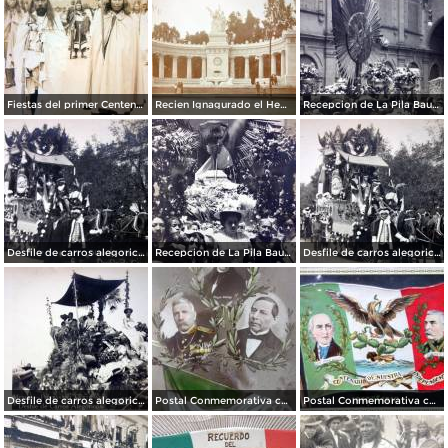
Fiestas del primer Centenario ( 1910 ) Sacerdotes Aztecas por el fotografo Felix Miret.
Recien Ignagurado el Hemiciclo a Juarez en las Fiestas del Centenario ( Sep-1910 )
Recepcion de La Pila Bautismal de M Hidalgo Fiestas del Centenario ( Sep-1910 ) por el Fotógrafo Fernando Kososky.
Desfile de carros alegoricos Fiestas del Centenario ( Sep-1910 ) por el Fotógrafo Fernando Kososky.
Recepcion de La Pila Bautismal de Hidalgo Fiestas del Centenario ( Sep-1910 ) por el Fotógrafo Fernando Kososky.
Desfile de carros alegoricos Fiestas del Centenario ( Sep-1910 ) por el Fotógrafo Fernando Kososky.
Desfile de carros alegoricos Fiestas del Centenario ( Sep-1910 ) por el Fotógrafo Fernando Kososky.
Postal Conmemorativa con motivo del Primer Centenario de nuestra Independencia ( Septiembre de 1910)
Postal Conmemorativa con motivo del Centenario de nuestra Independencia ( Septiembre de 1910)