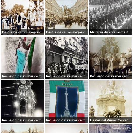
Desfile de carros alegoricos Fiestas del Centenario ( Sep-1910 ) Ciudad de México
Desfile de carros alegoricos Fiestas del Centenario ( Sep-1910 ) Ciudad de México
Militares durante las fiestas de Primer Centenario de la Independencia (1910)
Recuerdo del primer centenario de la independencia de Mexico 15 de Septiembre de 1910
Recuerdo del primer centenario de la independencia Mexicana Desfile Ciudad de México15 de Septiembre de 1910
Recuerdo del primer centenario de la independencia Mexicana Desfile Ciudad de México 15 de Septiembre de 1910
Recuerdo del primer centenario de la independencia Mexicana Edificio La Mexicana Ciudad de México15 de Septiembre de 1910
Recuerdo del primer centenario de la independencia Mexicana 15 de Septiembre de 1910
Fiestas del Primer Centenario Inaguracion de la Columna de la Independencia Por el Fotografo Fernando Kososky