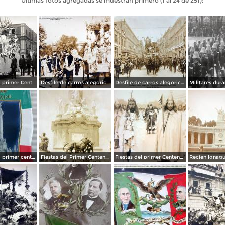
Últimas fotos agregadas se muestran primero (1 al 24 de 251):
Recuerdo del primer Centenario de la Independencia Mexicana carro de La Justicia ( Sep-1910 ) Ciudad de México.
Desfile de carros alegoricos Fiestas del Centenario ( Sep-1910 ) Ciudad de México
Desfile de carros alegoricos Fiestas del Centenario ( Sep-1910 ) Ciudad de México
Recuerdo del primer centenario de la independencia Mexicana 15 de Septiembre de 1910
Fiestas del Primer Centenario Inaguracion de la Columna de la Independencia Por el Fotografo Fernando Kososky
Fiestas del primer Centenario ( 1910 ) Sacerdotes Aztecas por el fotografo Felix Miret.