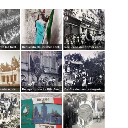
Militares durante las fiestas de Primer Centenario de la Independencia (1910)
Recuerdo del primer centenario de la independencia de Mexico 15 de Septiembre de 1910
Recuerdo del primer centenario de la independencia Mexicana Desfile Ciudad de México15 de Septiembre de 1910
Recien Ignagurado el Hemiciclo a Juarez en las Fiestas del Centenario ( Sep-1910 )
Recepcion de La Pila Bautismal de M Hidalgo Fiestas del Centenario ( Sep-1910 ) por el Fotógrafo Fernando Kososky.
Desfile de carros alegoricos Fiestas del Centenario ( Sep-1910 ) por el Fotógrafo Fernando Kososky.