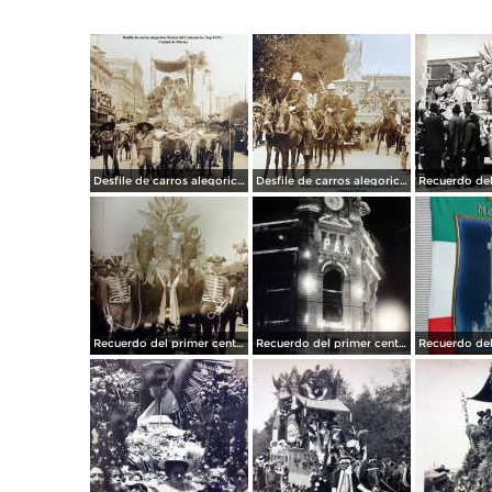
Desfile de carros alegoricos Fiestas del Centenario ( Sep-1910 ) Ciudad de México
Desfile de carros alegoricos Fiestas del Centenario ( Sep-1910 ) Ciudad de México
Recuerdo del primer centenario de la independencia Mexicana Desfile Ciudad de México 15 de Septiembre de 1910
Recuerdo del primer centenario de la independencia Mexicana Edificio La Mexicana Ciudad de México15 de Septiembre de 1910