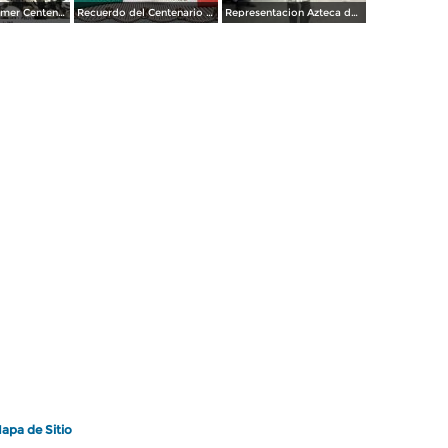
Fiestas del Primer Centenario de la Independencia de Mexico ( 16 de Septiembre de 1910) Por el Fotografo Felix Miret
Recuerdo del Centenario 16 de Septiembre de 1910.
Representacion Azteca durante el desfile del Centenario 16 de Septiembre de 1910.
apa de Sitio