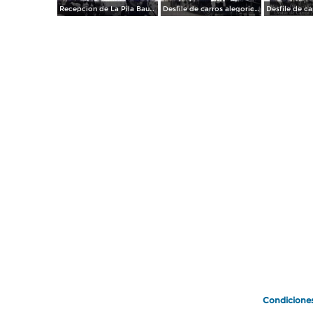
Recepcion de La Pila Bautismal de Hidalgo Fiestas del Centenario ( Sep-1910 ) por el Fotógrafo Fernando Kososky.
Desfile de carros alegoricos Fiestas del Centenario ( Sep-1910 ) por el Fotógrafo Fernando Kososky.
Condicione