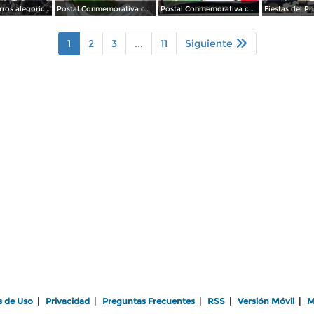
Desfile de carros alegoricos Fiestas del Centenario ( Sep-1910 ) por el Fotógrafo Fernando Kososky.
Postal Conmemorativa con motivo del Primer Centenario de nuestra Independencia ( Septiembre de 1910)
Postal Conmemorativa con motivo del Centenario de nuestra Independencia ( Septiembre de 1910)
1
2
3
...
11
Siguiente
s de Uso
|
Privacidad
|
Preguntas Frecuentes
|
RSS
|
Versión Móvil
|
M