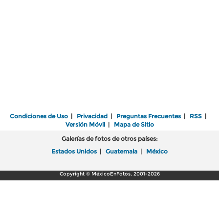
Condiciones de Uso
|
Privacidad
|
Preguntas Frecuentes
|
RSS
|
Versión Móvil
|
Mapa de Sitio
Galerías de fotos de otros países:
Estados Unidos
|
Guatemala
|
México
Copyright © MéxicoEnFotos, 2001-2026