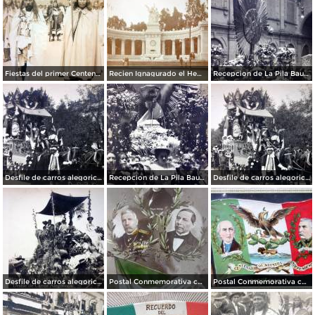
Fiestas del primer Centenario ( 1910 ) Sacerdotes Aztecas por el fotografo Felix Miret.
Recien Ignagurado el Hemiciclo a Juarez en las Fiestas del Centenario ( Sep-1910 )
Recepcion de La Pila Bautismal de M Hidalgo Fiestas del Centenario ( Sep-1910 ) por el Fotógrafo Fernando Kososky.
Desfile de carros alegoricos Fiestas del Centenario ( Sep-1910 ) por el Fotógrafo Fernando Kososky.
Recepcion de La Pila Bautismal de Hidalgo Fiestas del Centenario ( Sep-1910 ) por el Fotógrafo Fernando Kososky.
Desfile de carros alegoricos Fiestas del Centenario ( Sep-1910 ) por el Fotógrafo Fernando Kososky.
Desfile de carros alegoricos Fiestas del Centenario ( Sep-1910 ) por el Fotógrafo Fernando Kososky.
Postal Conmemorativa con motivo del Primer Centenario de nuestra Independencia ( Septiembre de 1910)
Postal Conmemorativa con motivo del Centenario de nuestra Independencia ( Septiembre de 1910)