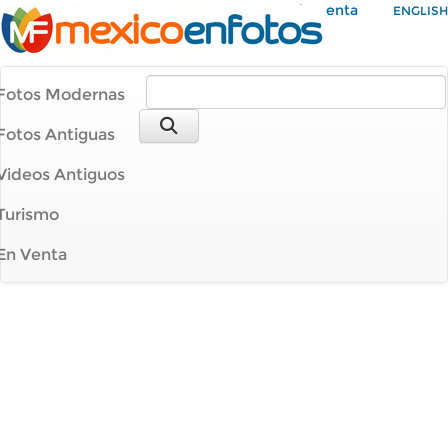
Mi Cuenta
ENGLISH
Fotos Modernas
Fotos Antiguas
Videos Antiguos
Turismo
En Venta