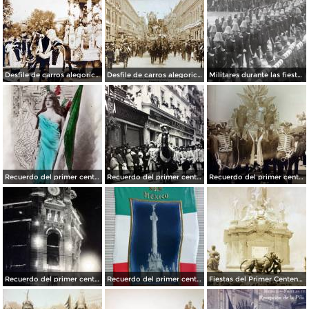
Desfile de carros alegoricos Fiestas del Centenario ( Sep-1910 ) Ciudad de México
Desfile de carros alegoricos Fiestas del Centenario ( Sep-1910 ) Ciudad de México
Militares durante las fiestas de Primer Centenario de la Independencia (1910)
Recuerdo del primer centenario de la independencia de Mexico 15 de Septiembre de 1910
Recuerdo del primer centenario de la independencia Mexicana Desfile Ciudad de México15 de Septiembre de 1910
Recuerdo del primer centenario de la independencia Mexicana Desfile Ciudad de México 15 de Septiembre de 1910
Recuerdo del primer centenario de la independencia Mexicana Edificio La Mexicana Ciudad de México15 de Septiembre de 1910
Recuerdo del primer centenario de la independencia Mexicana 15 de Septiembre de 1910
Fiestas del Primer Centenario Inaguracion de la Columna de la Independencia Por el Fotografo Fernando Kososky