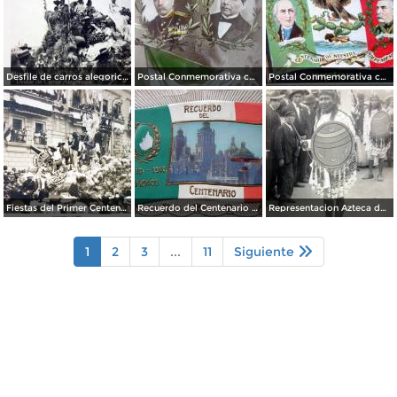
Desfile de carros alegoricos Fiestas del Centenario ( Sep-1910 ) por el Fotógrafo Fernando Kososky.
Postal Conmemorativa con motivo del Primer Centenario de nuestra Independencia ( Septiembre de 1910)
Postal Conmemorativa con motivo del Centenario de nuestra Independencia ( Septiembre de 1910)
Fiestas del Primer Centenario de la Independencia de Mexico ( 16 de Septiembre de 1910) Por el Fotografo Felix Miret
Recuerdo del Centenario 16 de Septiembre de 1910.
Representacion Azteca durante el desfile del Centenario 16 de Septiembre de 1910.
1
2
3
...
11
Siguiente