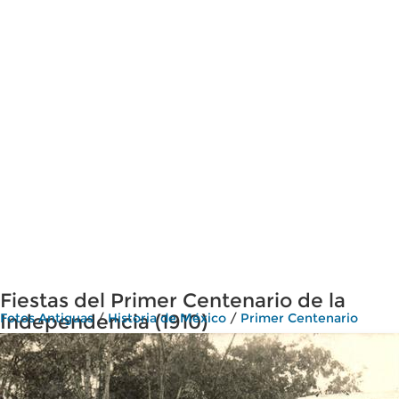
Fiestas del Primer Centenario de la
Independencia (1910)
Fotos Antiguas
/
Historia de México
/
Primer Centenario