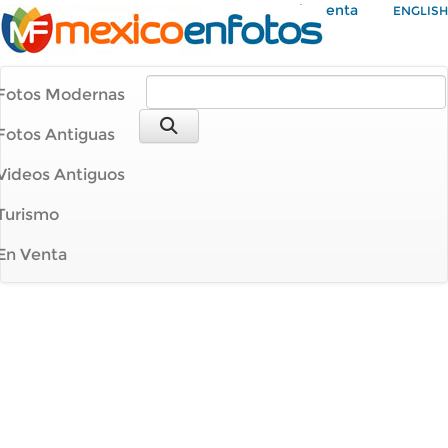
Mi Cuenta
ENGLISH
Fotos Modernas
Fotos Antiguas
Videos Antiguos
Turismo
En Venta