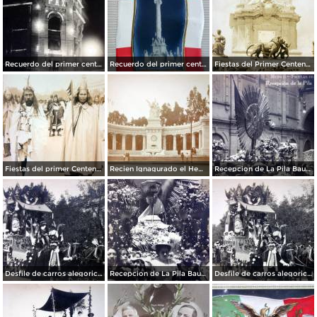
Recuerdo del primer centenario de la independencia Mexicana Edificio La Mexicana Ciudad de México15 de Septiembre de 1910
Recuerdo del primer centenario de la independencia Mexicana 15 de Septiembre de 1910
Fiestas del Primer Centenario Inaguracion de la Columna de la Independencia Por el Fotografo Fernando Kososky
Fiestas del primer Centenario ( 1910 ) Sacerdotes Aztecas por el fotografo Felix Miret.
Recien Ignagurado el Hemiciclo a Juarez en las Fiestas del Centenario ( Sep-1910 )
Recepcion de La Pila Bautismal de M Hidalgo Fiestas del Centenario ( Sep-1910 ) por el Fotógrafo Fernando Kososky.
Desfile de carros alegoricos Fiestas del Centenario ( Sep-1910 ) por el Fotógrafo Fernando Kososky.
Recepcion de La Pila Bautismal de Hidalgo Fiestas del Centenario ( Sep-1910 ) por el Fotógrafo Fernando Kososky.
Desfile de carros alegoricos Fiestas del Centenario ( Sep-1910 ) por el Fotógrafo Fernando Kososky.