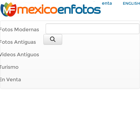
Mi Cuenta
ENGLISH
Fotos Modernas
Fotos Antiguas
Videos Antiguos
Turismo
En Venta