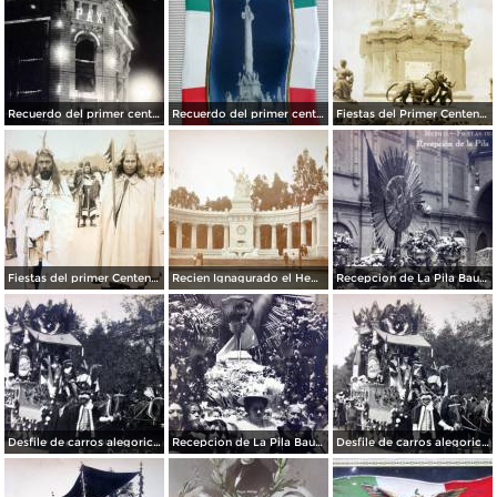
Recuerdo del primer centenario de la independencia Mexicana Edificio La Mexicana Ciudad de México15 de Septiembre de 1910
Recuerdo del primer centenario de la independencia Mexicana 15 de Septiembre de 1910
Fiestas del Primer Centenario Inaguracion de la Columna de la Independencia Por el Fotografo Fernando Kososky
Fiestas del primer Centenario ( 1910 ) Sacerdotes Aztecas por el fotografo Felix Miret.
Recien Ignagurado el Hemiciclo a Juarez en las Fiestas del Centenario ( Sep-1910 )
Recepcion de La Pila Bautismal de M Hidalgo Fiestas del Centenario ( Sep-1910 ) por el Fotógrafo Fernando Kososky.
Desfile de carros alegoricos Fiestas del Centenario ( Sep-1910 ) por el Fotógrafo Fernando Kososky.
Recepcion de La Pila Bautismal de Hidalgo Fiestas del Centenario ( Sep-1910 ) por el Fotógrafo Fernando Kososky.
Desfile de carros alegoricos Fiestas del Centenario ( Sep-1910 ) por el Fotógrafo Fernando Kososky.