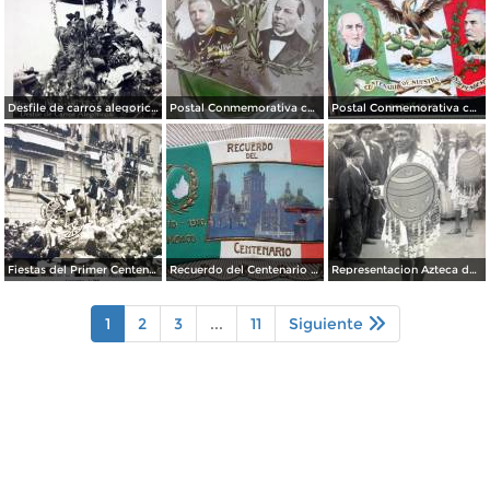
Desfile de carros alegoricos Fiestas del Centenario ( Sep-1910 ) por el Fotógrafo Fernando Kososky.
Postal Conmemorativa con motivo del Primer Centenario de nuestra Independencia ( Septiembre de 1910)
Postal Conmemorativa con motivo del Centenario de nuestra Independencia ( Septiembre de 1910)
Fiestas del Primer Centenario de la Independencia de Mexico ( 16 de Septiembre de 1910) Por el Fotografo Felix Miret
Recuerdo del Centenario 16 de Septiembre de 1910.
Representacion Azteca durante el desfile del Centenario 16 de Septiembre de 1910.
1
2
3
...
11
Siguiente