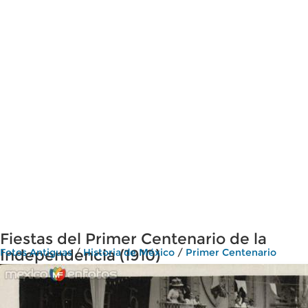
Fiestas del Primer Centenario de la
Independencia (1910)
Fotos Antiguas
/
Historia de México
/
Primer Centenario