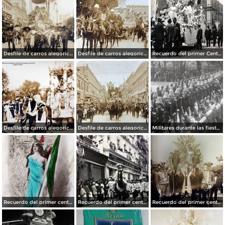
Desfile de carros alegoricos Fiestas del Centenario ( Sep-1910 ) Ciudad de México
Desfile de carros alegoricos Fiestas del Centenario ( Sep-1910 ) Ciudad de México
Recuerdo del primer Centenario de la Independencia Mexicana carro de La Justicia ( Sep-1910 ) Ciudad de México.
Desfile de carros alegoricos Fiestas del Centenario ( Sep-1910 ) Ciudad de México
Desfile de carros alegoricos Fiestas del Centenario ( Sep-1910 ) Ciudad de México
Militares durante las fiestas de Primer Centenario de la Independencia (1910)
Recuerdo del primer centenario de la independencia de Mexico 15 de Septiembre de 1910
Recuerdo del primer centenario de la independencia Mexicana Desfile Ciudad de México15 de Septiembre de 1910
Recuerdo del primer centenario de la independencia Mexicana Desfile Ciudad de México 15 de Septiembre de 1910