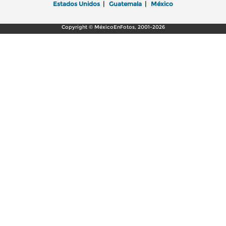
Estados Unidos
|
Guatemala
|
México
Copyright © MéxicoEnFotos, 2001-2026