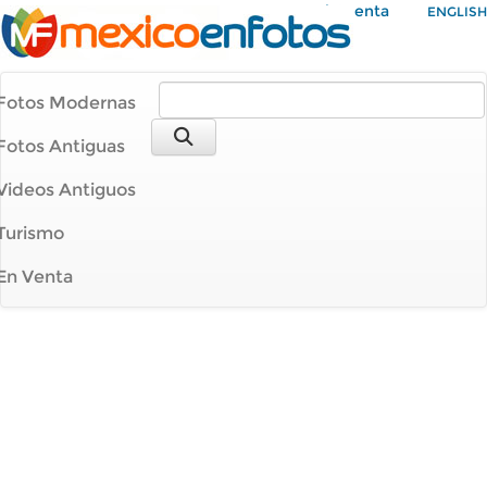
Mi Cuenta
ENGLISH
Fotos Modernas
Fotos Antiguas
Videos Antiguos
Turismo
En Venta