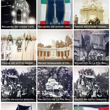
Recuerdo del primer centenario de la independencia Mexicana Edificio La Mexicana Ciudad de México15 de Septiembre de 1910
Recuerdo del primer centenario de la independencia Mexicana 15 de Septiembre de 1910
Fiestas del Primer Centenario Inaguracion de la Columna de la Independencia Por el Fotografo Fernando Kososky
Fiestas del primer Centenario ( 1910 ) Sacerdotes Aztecas por el fotografo Felix Miret.
Recien Ignagurado el Hemiciclo a Juarez en las Fiestas del Centenario ( Sep-1910 )
Recepcion de La Pila Bautismal de M Hidalgo Fiestas del Centenario ( Sep-1910 ) por el Fotógrafo Fernando Kososky.
Desfile de carros alegoricos Fiestas del Centenario ( Sep-1910 ) por el Fotógrafo Fernando Kososky.
Recepcion de La Pila Bautismal de Hidalgo Fiestas del Centenario ( Sep-1910 ) por el Fotógrafo Fernando Kososky.
Desfile de carros alegoricos Fiestas del Centenario ( Sep-1910 ) por el Fotógrafo Fernando Kososky.