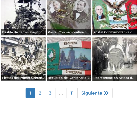
Desfile de carros alegoricos Fiestas del Centenario ( Sep-1910 ) por el Fotógrafo Fernando Kososky.
Postal Conmemorativa con motivo del Primer Centenario de nuestra Independencia ( Septiembre de 1910)
Postal Conmemorativa con motivo del Centenario de nuestra Independencia ( Septiembre de 1910)
Fiestas del Primer Centenario de la Independencia de Mexico ( 16 de Septiembre de 1910) Por el Fotografo Felix Miret
Recuerdo del Centenario 16 de Septiembre de 1910.
Representacion Azteca durante el desfile del Centenario 16 de Septiembre de 1910.
1
2
3
...
11
Siguiente