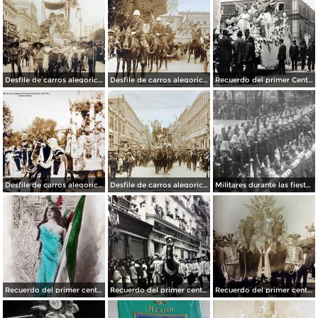
Desfile de carros alegoricos Fiestas del Centenario ( Sep-1910 ) Ciudad de México
Desfile de carros alegoricos Fiestas del Centenario ( Sep-1910 ) Ciudad de México
Recuerdo del primer Centenario de la Independencia Mexicana carro de La Justicia ( Sep-1910 ) Ciudad de México.
Desfile de carros alegoricos Fiestas del Centenario ( Sep-1910 ) Ciudad de México
Desfile de carros alegoricos Fiestas del Centenario ( Sep-1910 ) Ciudad de México
Militares durante las fiestas de Primer Centenario de la Independencia (1910)
Recuerdo del primer centenario de la independencia de Mexico 15 de Septiembre de 1910
Recuerdo del primer centenario de la independencia Mexicana Desfile Ciudad de México15 de Septiembre de 1910
Recuerdo del primer centenario de la independencia Mexicana Desfile Ciudad de México 15 de Septiembre de 1910