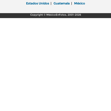
Estados Unidos
|
Guatemala
|
México
Copyright © MéxicoEnFotos, 2001-2026