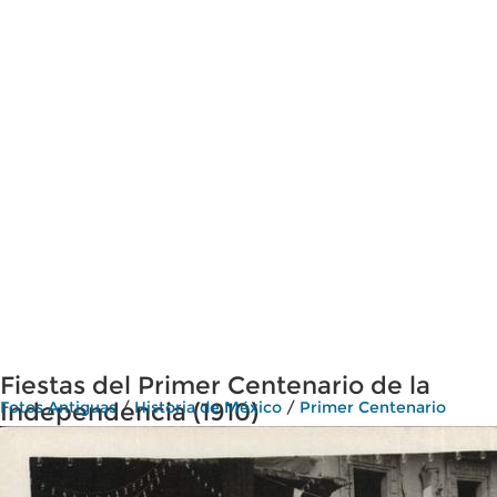
Fiestas del Primer Centenario de la
Independencia (1910)
Fotos Antiguas
/
Historia de México
/
Primer Centenario