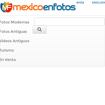
Mi Cuenta
ENGLISH
Fotos Modernas
Fotos Antiguas
Videos Antiguos
Turismo
En Venta