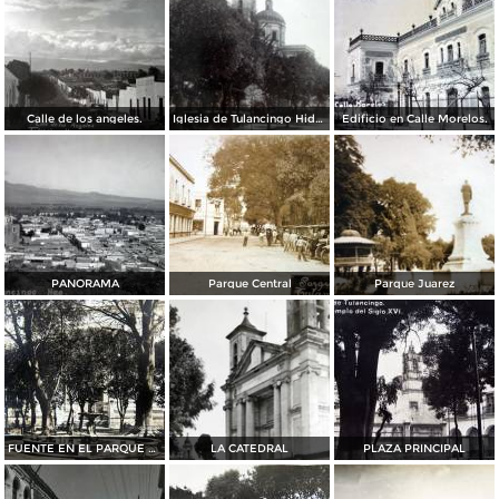
Calle de los angeles.
Iglesia de Tulancingo Hidalgo.
Edificio en Calle Morelos.
PANORAMA
Parque Central
Parque Juarez
FUENTE EN EL PARQUE JUAREZ
LA CATEDRAL
PLAZA PRINCIPAL