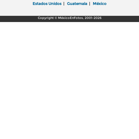
Estados Unidos
|
Guatemala
|
México
Copyright © MéxicoEnFotos, 2001-2026