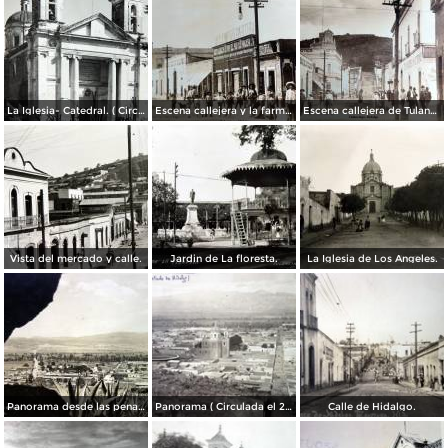
La Iglesia- Catedral. ( Circulada el 20 de Diciembre de 1940 ).
Escena callejera y la farmacia Guadalupana. ( Circulada el 11 de Diciembre de 1921 ).
Escena callejera de Tulancingo, Hidalgo.
Vista del mercado y calle.
Jardin de La floresta.
La Iglesia de Los Angeles.
Panorama desde las penas del cerro.
Panorama ( Circulada el 2 de Abril de 1909 ).
Calle de Hidalgo.