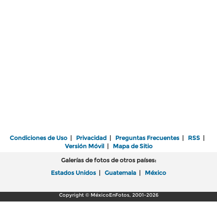
Condiciones de Uso
|
Privacidad
|
Preguntas Frecuentes
|
RSS
|
Versión Móvil
|
Mapa de Sitio
Galerías de fotos de otros países:
Estados Unidos
|
Guatemala
|
México
Copyright © MéxicoEnFotos, 2001-2026