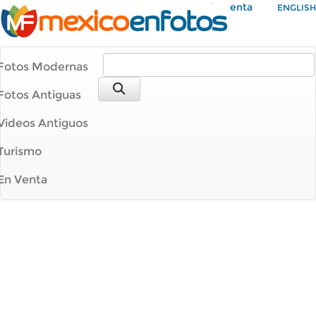
Mi Cuenta
ENGLISH
Fotos Modernas
Fotos Antiguas
Videos Antiguos
Turismo
En Venta