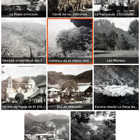
La Plaza principal.
Cerro de las Ventanas.
La Parroquia. ( Circulada el 22 de Agosto de 1929 ).
Nevada acaecida el dia 25 de Enero de 1920.
Las Monjas.
Caminos de El Chico, Hidalgo.
Un dia de fiesta en El Chico, Hidalgo
Dia de Mercado.
Escena desde La Pena de el cuervo.