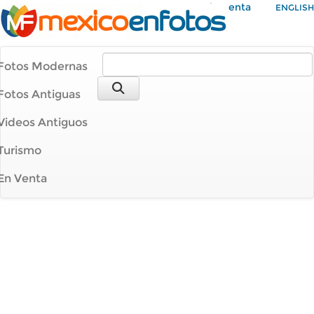
Mi Cuenta
ENGLISH
Fotos Modernas
Fotos Antiguas
Videos Antiguos
Turismo
En Venta