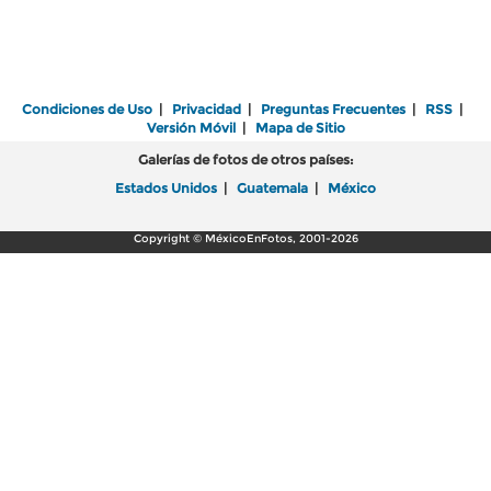
Condiciones de Uso
|
Privacidad
|
Preguntas Frecuentes
|
RSS
|
Versión Móvil
|
Mapa de Sitio
Galerías de fotos de otros países:
Estados Unidos
|
Guatemala
|
México
Copyright © MéxicoEnFotos, 2001-2026