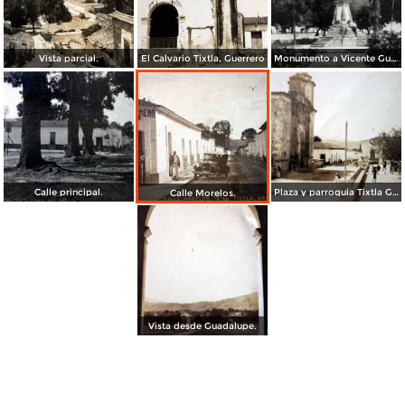
Vista parcial.
El Calvario Tixtla, Guerrero
Monumento a Vicente Guerrero en Tixtla, Guerrero.
Calle principal.
Plaza y parroquia Tixtla Guerrero
Calle Morelos.
Vista desde Guadalupe.