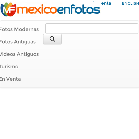
Mi Cuenta
ENGLISH
Fotos Modernas
Fotos Antiguas
Videos Antiguos
Turismo
En Venta