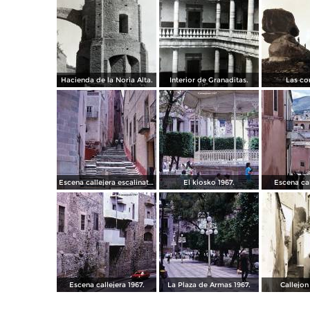
Hacienda de la Noria Alta.
Interior de Granaditas.
Las co
Escena callejera escalinata 1967.
El kiosko 1967.
Escena cal
Escena callejera 1967.
La Plaza de Armas 1967.
Callejon