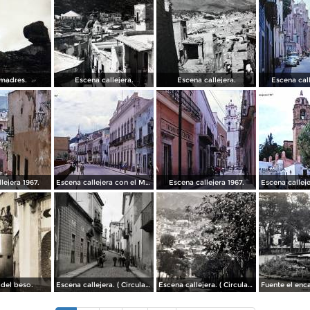
madres.
Escena callejera.
Escena callejera.
Escena call
lejera 1967.
Escena callejera con el Mto al Pipila al fondo 1967.
Escena callejera 1967.
 del beso.
Escena callejera. ( Circulada el 13 de Mayo de 1941 ).
Escena callejera. ( Circulada el 14 de Diciembre de 1930 ).