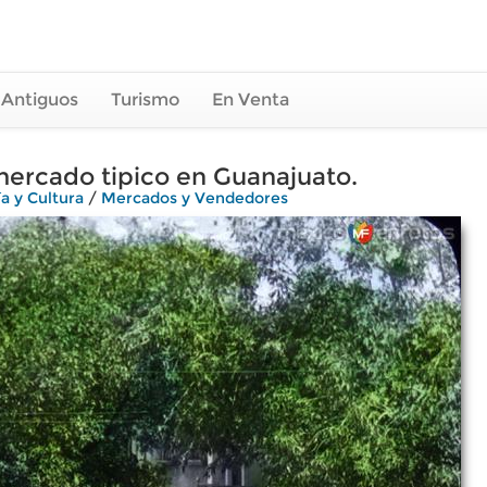
 Antiguos
Turismo
En Venta
ercado tipico en Guanajuato.
a y Cultura
/
Mercados y Vendedores