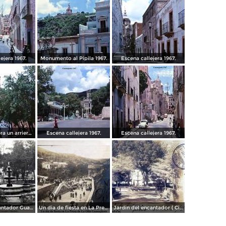
ejera 1967.
Monumento al Pipila 1967.
Escena callejera 1967.
Escena callejera un arriero 1967.
Escena callejera 1967.
Escena callejera 1967.
Fuente el encantador Guanajuato.
Un dia de fiesta en La Presa de La Olla Guanajuato ( Circulada el 9 de Agosto de 1905 ).
Jardin del encantador ( Circulada el 30 de Julio de 1905 ).