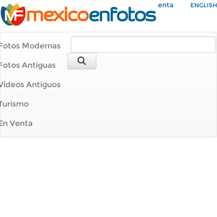
Mi Cuenta
ENGLISH
Fotos Modernas
Fotos Antiguas
Videos Antiguos
Turismo
En Venta