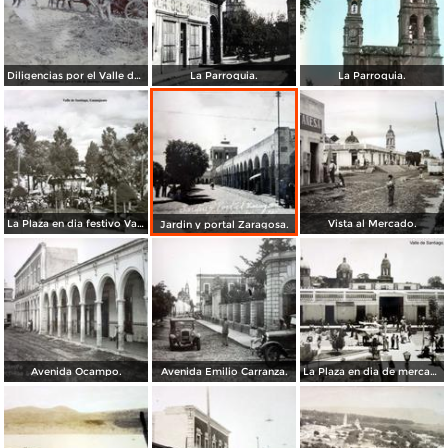
Diligencias por el Valle de Santiago, Guanajuato.
La Parroquia.
La Parroquia.
La Plaza en dia festivo Valle de Santiago, Guanajuato.
Vista al Mercado.
Jardin y portal Zaragosa.
Avenida Ocampo.
Avenida Emilio Carranza.
La Plaza en dia de mercado Valle de Santiago, Guanajuato.