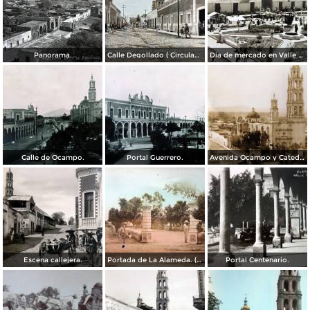
Panorama.
Calle Degollado ( Circulada el dia 2 de Enero de 1928 ) .
Dia de mercado en Valle de Santiago, Guanajuato.
Calle de Ocampo.
Portal Guerrero.
Avenida Ocampo y Catedral en Valle de Santiago, Guanajuato. ( Circulada el 18 de Abril de 1931 ).
Escena callejera.
Portada de La Alameda. ( Circulada el 23 de Mayo de 1948 ).
Portal Centenario.