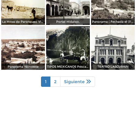
La Hoya de Parangueo Viejo.
Portal Hidalgo.
Panorama ( Fechada el 31 de Enero de 1928 ).
Panorama Noroeste
TIPOS MEXICANOS Pescadores de Charal
TEATRO LASCURAIN
1
2
Siguiente