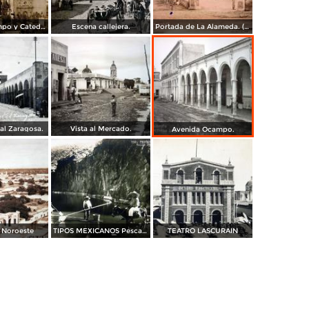
Avenida Ocampo y Catedral en Valle de Santiago, Guanajuato. ( Circulada el 18 de Abril de 1931 ).
Escena callejera.
Portada de La Alameda. ( Circulada el 23 de Mayo de 1948 ).
tal Zaragosa.
Vista al Mercado.
Avenida Ocampo.
 Noroeste
TIPOS MEXICANOS Pescadores de Charal
TEATRO LASCURAIN