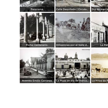
Panorama.
Calle Degollado ( Circulada el dia 2 de Enero de 1928 ) .
Portal Centenario.
Diligencias por el Valle de Santiago, Guanajuato.
La Par
Avenida Emilio Carranza.
La Plaza en dia de mercado Valle de Santiago, Guanajuato.