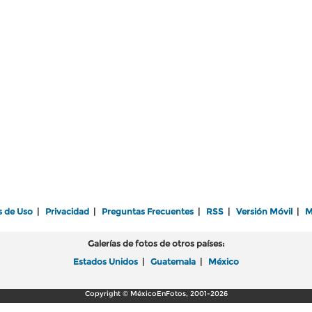
s de Uso
|
Privacidad
|
Preguntas Frecuentes
|
RSS
|
Versión Móvil
|
M
Galerías de fotos de otros países:
Estados Unidos
|
Guatemala
|
México
Copyright © MéxicoEnFotos, 2001-2026