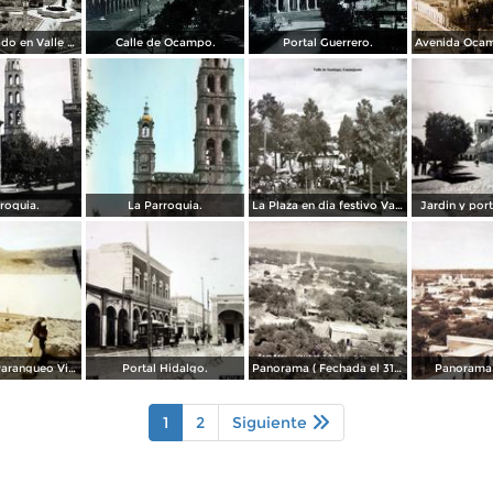
Dia de mercado en Valle de Santiago, Guanajuato.
Calle de Ocampo.
Portal Guerrero.
roquia.
La Parroquia.
La Plaza en dia festivo Valle de Santiago, Guanajuato.
Jardin y por
La Hoya de Parangueo Viejo.
Portal Hidalgo.
Panorama ( Fechada el 31 de Enero de 1928 ).
Panorama
1
2
Siguiente