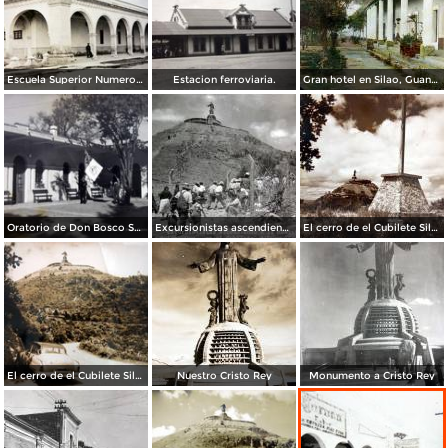
Escuela Superior Numero uno.
Estacion ferroviaria.
Gran hotel en Silao, Guanajuato por el Fotógrafo Charles B. Waite
Oratorio de Don Bosco Santo en Silao Guanajuato fechada el 14 de Diciembre de 1942.
Excursionistas ascendiendo el cerro de Cristo Rey
El cerro de el Cubilete Silao Guanajuato
El cerro de el Cubilete Silao Guanajuato
Nuestro Cristo Rey
Monumento a Cristo Rey