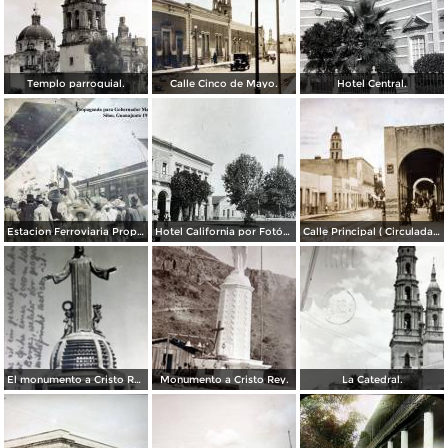
Templo parroquial.
Calle Cinco de Mayo.
Hotel Central.
Estacion Ferroviaria Propaganda para Gobernador Madrazo-Montes Silao, Guanajuato 1919
Hotel California por Fotógrafo Winfield Scott.
Calle Principal ( Circulada el 7 de Enero de 1934 )
El monumento a Cristo Rey en el cerro del Cubilete.
Monumento a Cristo Rey.
La Catedral.