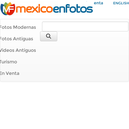
Mi Cuenta
ENGLISH
Fotos Modernas
Fotos Antiguas
Videos Antiguos
Turismo
En Venta