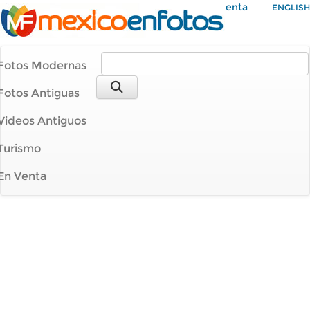
Mi Cuenta
ENGLISH
Fotos Modernas
Fotos Antiguas
Videos Antiguos
Turismo
En Venta