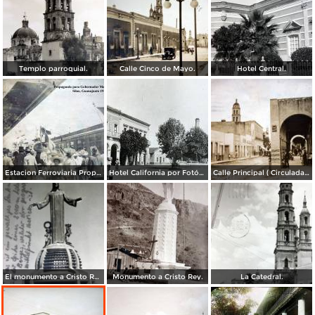
Templo parroquial.
Calle Cinco de Mayo.
Hotel Central.
Estacion Ferroviaria Propaganda para Gobernador Madrazo-Montes Silao, Guanajuato 1919
Hotel California por Fotógrafo Winfield Scott.
Calle Principal ( Circulada el 7 de Enero de 1934 )
El monumento a Cristo Rey en el cerro del Cubilete.
Monumento a Cristo Rey.
La Catedral.