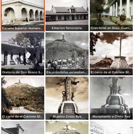
Estacion ferroviaria.
Gran hotel en Silao, Guanajuato por el Fotógrafo Charles B. Waite
Escuela Superior Numero uno.
Oratorio de Don Bosco Santo en Silao Guanajuato fechada el 14 de Diciembre de 1942.
Excursionistas ascendiendo el cerro de Cristo Rey
El cerro de el Cubilete Silao Guanajuato
El cerro de el Cubilete Silao Guanajuato
Nuestro Cristo Rey
Monumento a Cristo Rey