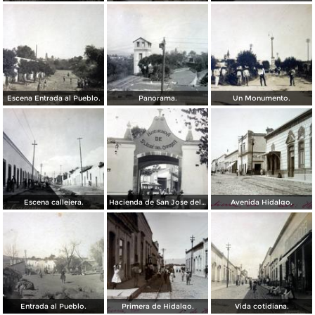
Escena Entrada al Pueblo.
Panorama.
Un Monumento.
Escena callejera.
Hacienda de San Jose del Carmen Salvatierra, Guanajuato.
Avenida Hidalgo.
Entrada al Pueblo.
Primera de Hidalgo.
Vida cotidiana.