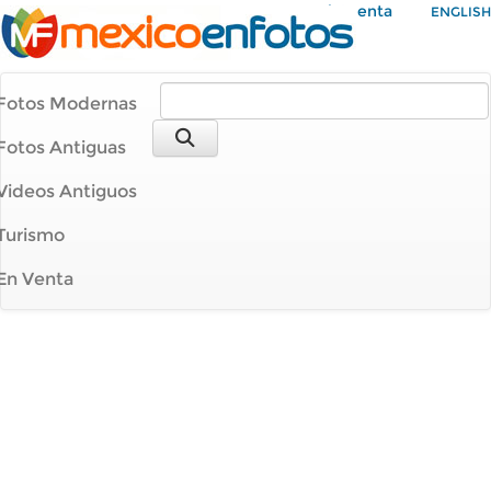
Mi Cuenta
ENGLISH
Fotos Modernas
Fotos Antiguas
Videos Antiguos
Turismo
En Venta