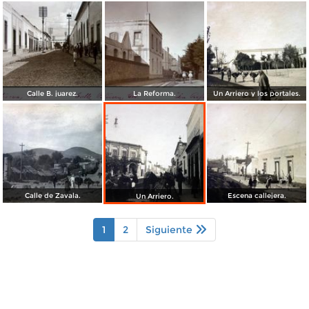
Calle B. juarez.
La Reforma.
Un Arriero y los portales.
Calle de Zavala.
Escena callejera.
Un Arriero.
1
2
Siguiente