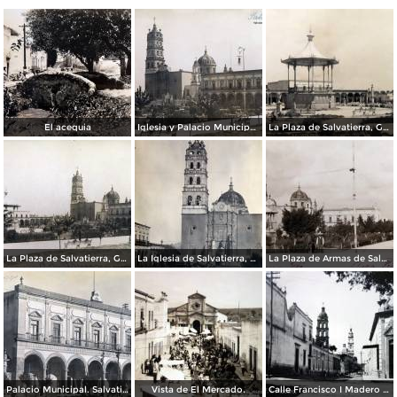
El acequia
Iglesia y Palacio Municipal de Salvatierra, Guanajuato.
La Plaza de Salvatierra, Guanajuato.
La Plaza de Salvatierra, Guanajuato.
La Iglesia de Salvatierra, Guanajuato.
La Plaza de Armas de Salvatierra, Guanajuato
Palacio Municipal. Salvatierra, Guanajuato.
Vista de El Mercado.
Calle Francisco I Madero ( Circulada el 6 de Febrero de 1945 ).