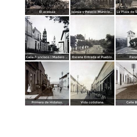
El acequia
Iglesia y Palacio Municipal de Salvatierra, Guanajuato.
Calle Francisco I Madero ( Circulada el 6 de Febrero de 1945 ).
Escena Entrada al Pueblo.
Pano
Primera de Hidalgo.
Vida cotidiana.
Calle B