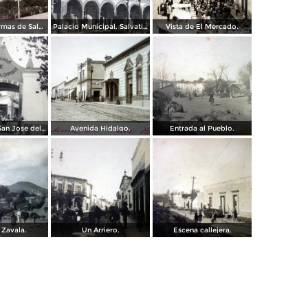
La Plaza de Armas de Salvatierra, Guanajuato
Palacio Municipal. Salvatierra, Guanajuato.
Vista de El Mercado.
Hacienda de San Jose del Carmen Salvatierra, Guanajuato.
Avenida Hidalgo.
Entrada al Pueblo.
 Zavala.
Un Arriero.
Escena callejera.