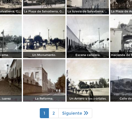
La Plaza de Salvatierra, Guanajuato.
La Plaza de Salvatierra, Guanajuato.
La Iglesia de Salvatierra, Guanajuato.
rama.
Un Monumento.
Escena callejera.
. juarez.
La Reforma.
Un Arriero y los portales.
Calle de
1
2
Siguiente