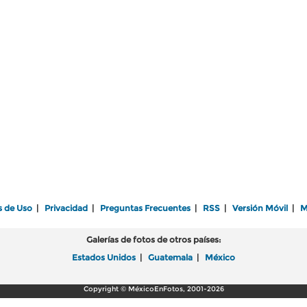
s de Uso
|
Privacidad
|
Preguntas Frecuentes
|
RSS
|
Versión Móvil
|
M
Galerías de fotos de otros países:
Estados Unidos
|
Guatemala
|
México
Copyright © MéxicoEnFotos, 2001-2026