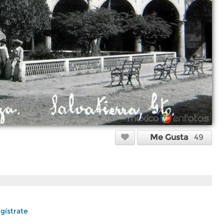
Me Gusta
49
gístrate