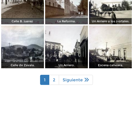
Calle B. juarez.
La Reforma.
Un Arriero y los portales.
Calle de Zavala.
Un Arriero.
Escena callejera.
1
2
Siguiente