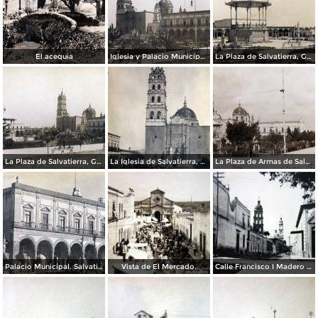
El acequia
Iglesia y Palacio Municipal de Salvatierra, Guanajuato.
La Plaza de Salvatierra, Guanajuato.
La Plaza de Salvatierra, Guanajuato.
La Iglesia de Salvatierra, Guanajuato.
La Plaza de Armas de Salvatierra, Guanajuato
Palacio Municipal. Salvatierra, Guanajuato.
Vista de El Mercado.
Calle Francisco I Madero ( Circulada el 6 de Febrero de 1945 ).