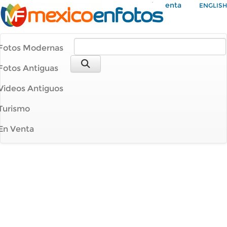
Mi Cuenta
ENGLISH
Fotos Modernas
Fotos Antiguas
Videos Antiguos
Turismo
En Venta