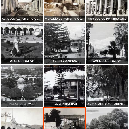
Calle Juarez Penjamo Guanajuato ( Circulada el 4 de Julio de 1928 ).
Mercado de Penjamo Guanajuato ( Circulada el 4 de Julio de 1928 ).
Mercado de Penjamo Guanajuato ( Circulada el 4 de Octubrede 1925 ).
PLAZA HIDALGO
JARDIN PRINCIPAL
AVENIDA HIDALGO
PLAZA DE ARMAS
PLAZA PRINCIPAL
ARBOL ANEJO CHURIPITZEO