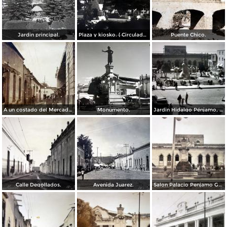
Jardin principal.
Plaza y kiosko. ( Circulada el 12 de Mayo de 1953 ).
Puente Chico.
A un costado del Mercado ( Circulada el 21 de Agosto de 1930 ).
Monumento.
Jardin Hidalgo Pénjamo, Guanajuato
Calle Degollados.
Avenida Juarez.
Salon Palacio Penjamo Guanajuato.