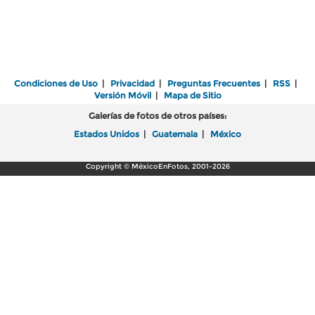
Condiciones de Uso
|
Privacidad
|
Preguntas Frecuentes
|
RSS
|
Versión Móvil
|
Mapa de Sitio
Galerías de fotos de otros países:
Estados Unidos
|
Guatemala
|
México
Copyright © MéxicoEnFotos, 2001-2026