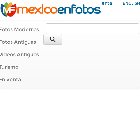
Mi Cuenta
ENGLISH
Fotos Modernas
Fotos Antiguas
Videos Antiguos
Turismo
En Venta