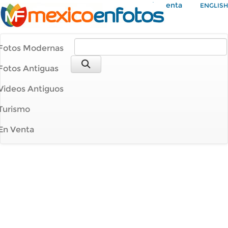
Mi Cuenta
ENGLISH
Fotos Modernas
Fotos Antiguas
Videos Antiguos
Turismo
En Venta