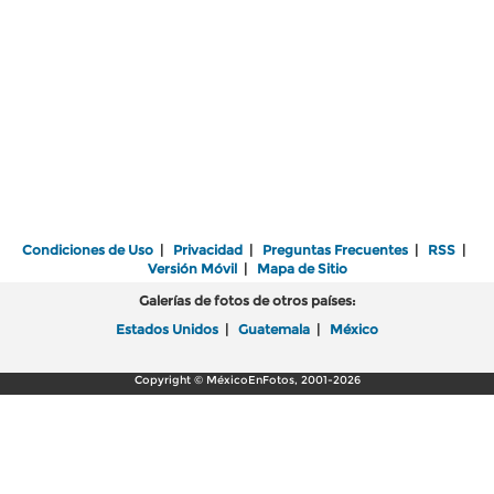
Condiciones de Uso
|
Privacidad
|
Preguntas Frecuentes
|
RSS
|
Versión Móvil
|
Mapa de Sitio
Galerías de fotos de otros países:
Estados Unidos
|
Guatemala
|
México
Copyright © MéxicoEnFotos, 2001-2026