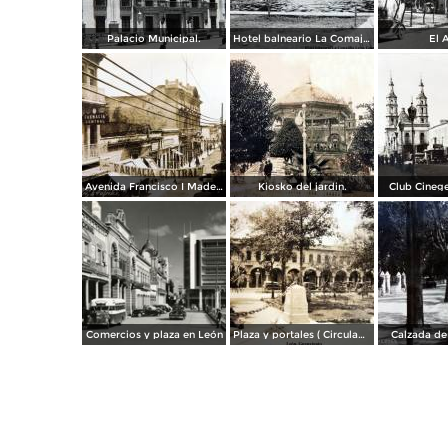
Palacio Municipal.
Hotel balneario La Comajilla León, Guanajuato
El A
Avenida Francisco I Madero.
Kiosko del jardin.
Club Cinege
Comercios y plaza en León
Plaza y portales ( Circulada el 4 de Agosto de 1929 ).
Calzada de