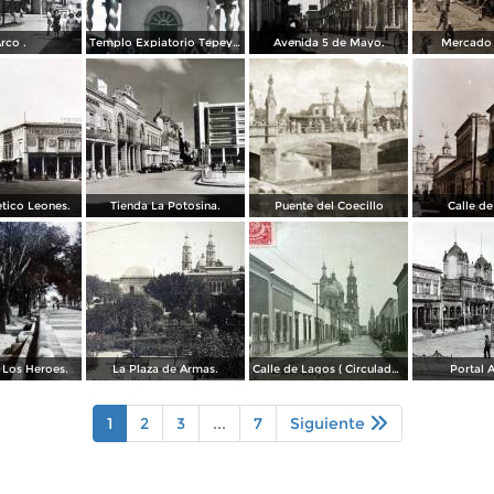
rco .
Templo Expiatorio Tepeyac.
Avenida 5 de Mayo.
Mercado 
tico Leones.
Tienda La Potosina.
Puente del Coecillo
Calle de
 Los Heroes.
La Plaza de Armas.
Calle de Lagos ( Circulada el 27 de Mayo de 1909 ).
Portal 
1
2
3
...
7
Siguiente