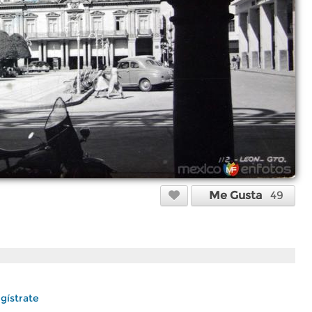
Me Gusta
49
gístrate