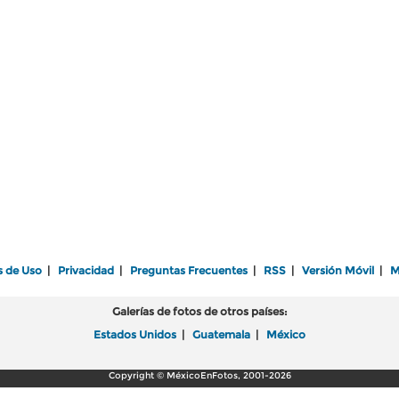
s de Uso
|
Privacidad
|
Preguntas Frecuentes
|
RSS
|
Versión Móvil
|
M
Galerías de fotos de otros países:
Estados Unidos
|
Guatemala
|
México
Copyright © MéxicoEnFotos, 2001-2026