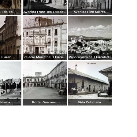
Hidalgo.
Avenida Francisco I Madero.
Avenida Pino Suarez.
 Juarez.
Palacio Municipal. ( Circulada el 23 de Julio de 1924 ).
Panoramamica. ( Circulada el 6 de Febrero de 1947 ).
Aldama.
Portal Guerrero.
Vida Cotidiana.