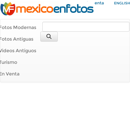
Mi Cuenta
ENGLISH
Fotos Modernas
Fotos Antiguas
Videos Antiguos
Turismo
En Venta