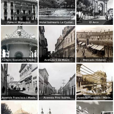
Palacio Municipal.
Hotel balneario La Comajilla León, Guanajuato
El Arco .
Templo Expiatorio Tepeyac.
Avenida 5 de Mayo.
Mercado Hidalgo.
Avenida Francisco I Madero.
Avenida Pino Suarez.
Avenida Francisco I Madero.