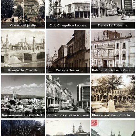
Kiosko del jardin.
Club Cinegetico Leones.
Tienda La Potosina.
Puente del Coecillo
Calle de Juarez.
Palacio Municipal. ( Circulada el 23 de Julio de 1924 ).
Panoramamica. ( Circulada el 6 de Febrero de 1947 ).
Comercios y plaza en León
Plaza y portales ( Circulada el 4 de Agosto de 1929 ).