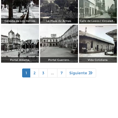
Calzada de Los Heroes.
La Plaza de Armas.
Calle de Lagos ( Circulada el 27 de Mayo de 1909 ).
Portal Aldama.
Portal Guerrero.
Vida Cotidiana.
1
2
3
...
7
Siguiente