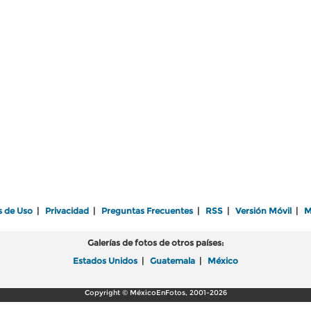
s de Uso
|
Privacidad
|
Preguntas Frecuentes
|
RSS
|
Versión Móvil
|
M
Galerías de fotos de otros países:
Estados Unidos
|
Guatemala
|
México
Copyright © MéxicoEnFotos, 2001-2026