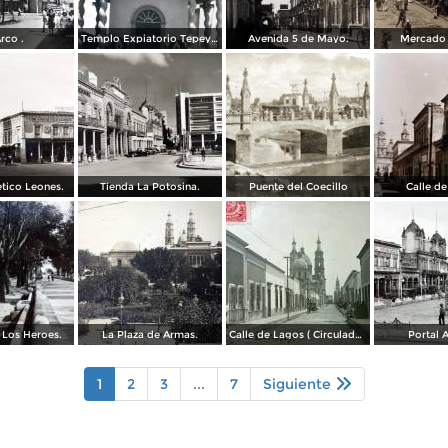
rco .
Templo Expiatorio Tepeyac.
Avenida 5 de Mayo.
Mercado 
tico Leones.
Tienda La Potosina.
Puente del Coecillo
Calle de
 Los Heroes.
La Plaza de Armas.
Calle de Lagos ( Circulada el 27 de Mayo de 1909 ).
Portal 
1
2
3
...
7
Siguiente