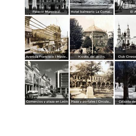
Palacio Municipal.
Hotel balneario La Comajilla León, Guanajuato
El A
Avenida Francisco I Madero.
Kiosko del jardin.
Club Cinege
Comercios y plaza en León
Plaza y portales ( Circulada el 4 de Agosto de 1929 ).
Calzada de