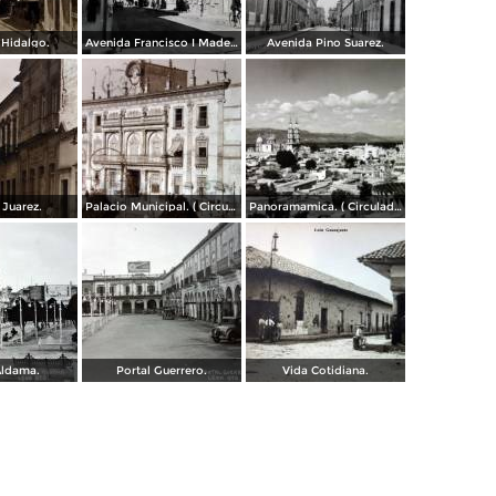
Hidalgo.
Avenida Francisco I Madero.
Avenida Pino Suarez.
 Juarez.
Palacio Municipal. ( Circulada el 23 de Julio de 1924 ).
Panoramamica. ( Circulada el 6 de Febrero de 1947 ).
Aldama.
Portal Guerrero.
Vida Cotidiana.