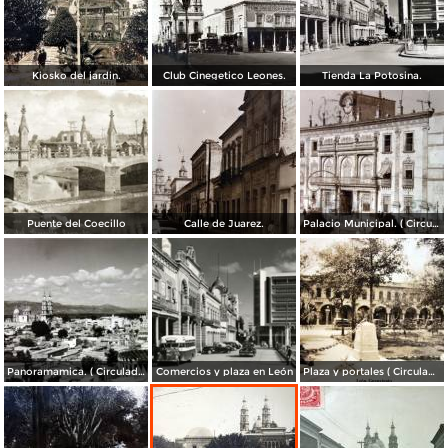
Kiosko del jardin.
Club Cinegetico Leones.
Tienda La Potosina.
Puente del Coecillo
Calle de Juarez.
Palacio Municipal. ( Circulada el 23 de Julio de 1924 ).
Panoramamica. ( Circulada el 6 de Febrero de 1947 ).
Comercios y plaza en León
Plaza y portales ( Circulada el 4 de Agosto de 1929 ).