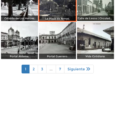
Calzada de Los Heroes.
Calle de Lagos ( Circulada el 27 de Mayo de 1909 ).
La Plaza de Armas.
Portal Aldama.
Portal Guerrero.
Vida Cotidiana.
1
2
3
...
7
Siguiente