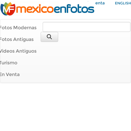
Mi Cuenta
ENGLISH
Fotos Modernas
Fotos Antiguas
Videos Antiguos
Turismo
En Venta