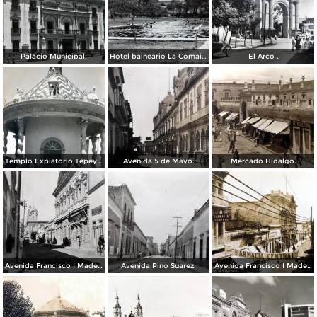
Palacio Municipal.
Hotel balneario La Comajilla León, Guanajuato
El Arco .
Templo Expiatorio Tepeyac.
Avenida 5 de Mayo.
Mercado Hidalgo.
Avenida Francisco I Madero.
Avenida Pino Suarez.
Avenida Francisco I Madero.