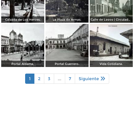
Calzada de Los Heroes.
La Plaza de Armas.
Calle de Lagos ( Circulada el 27 de Mayo de 1909 ).
Portal Aldama.
Portal Guerrero.
Vida Cotidiana.
1
2
3
...
7
Siguiente