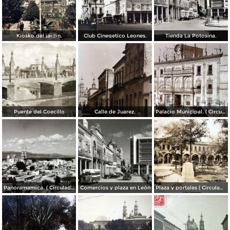
Kiosko del jardin.
Club Cinegetico Leones.
Tienda La Potosina.
Puente del Coecillo
Calle de Juarez.
Palacio Municipal. ( Circulada el 23 de Julio de 1924 ).
Panoramamica. ( Circulada el 6 de Febrero de 1947 ).
Comercios y plaza en León
Plaza y portales ( Circulada el 4 de Agosto de 1929 ).