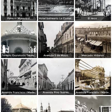
Palacio Municipal.
Hotel balneario La Comajilla León, Guanajuato
El Arco .
Templo Expiatorio Tepeyac.
Avenida 5 de Mayo.
Mercado Hidalgo.
Avenida Francisco I Madero.
Avenida Pino Suarez.
Avenida Francisco I Madero.