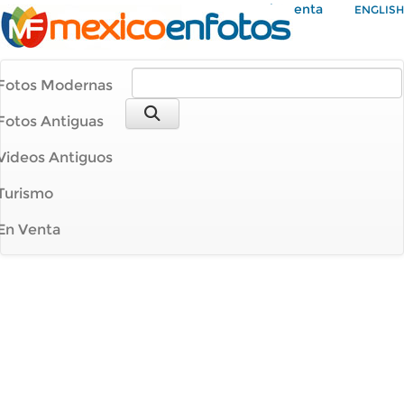
Mi Cuenta
ENGLISH
Fotos Modernas
Fotos Antiguas
Videos Antiguos
Turismo
En Venta