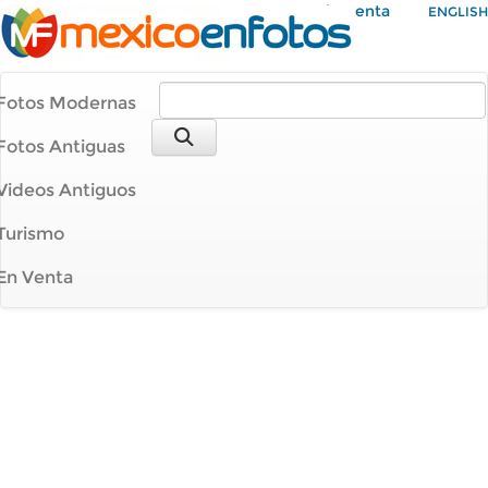
Mi Cuenta
ENGLISH
Fotos Modernas
Fotos Antiguas
Videos Antiguos
Turismo
En Venta