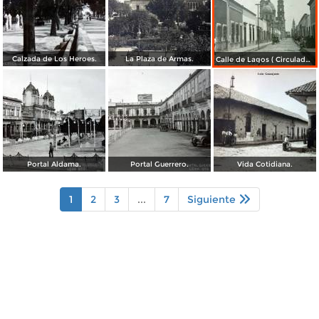
Calzada de Los Heroes.
La Plaza de Armas.
Calle de Lagos ( Circulada el 27 de Mayo de 1909 ).
Portal Aldama.
Portal Guerrero.
Vida Cotidiana.
1
2
3
...
7
Siguiente