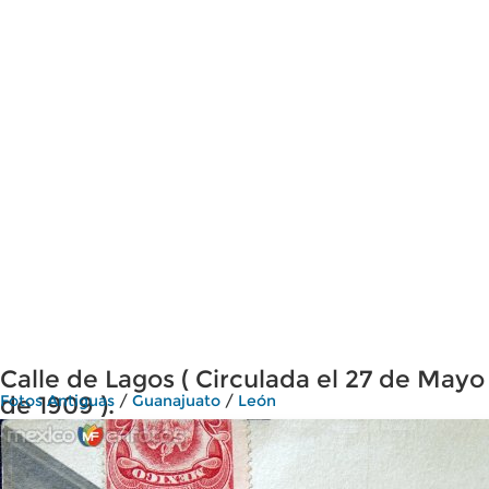
Calle de Lagos ( Circulada el 27 de Mayo
de 1909 ).
Fotos Antiguas
/
Guanajuato
/
León