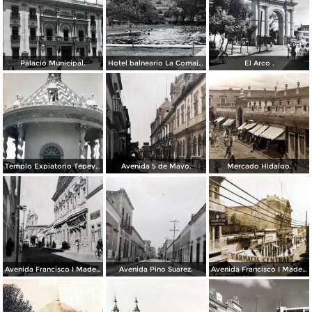
Palacio Municipal.
Hotel balneario La Comajilla León, Guanajuato
El Arco .
Templo Expiatorio Tepeyac.
Avenida 5 de Mayo.
Mercado Hidalgo.
Avenida Francisco I Madero.
Avenida Pino Suarez.
Avenida Francisco I Madero.