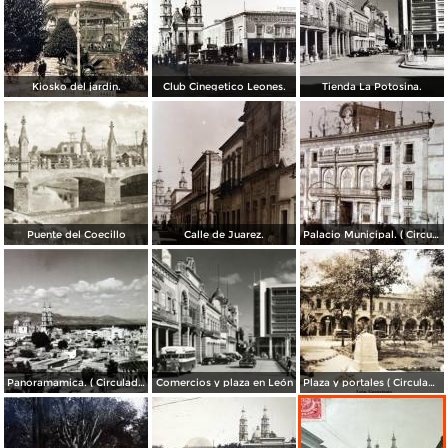
Kiosko del jardin.
Club Cinegetico Leones.
Tienda La Potosina.
Puente del Coecillo
Calle de Juarez.
Palacio Municipal. ( Circulada el 23 de Julio de 1924 ).
Panoramamica. ( Circulada el 6 de Febrero de 1947 ).
Comercios y plaza en León
Plaza y portales ( Circulada el 4 de Agosto de 1929 ).