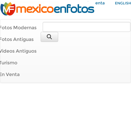
Mi Cuenta
ENGLISH
Fotos Modernas
Fotos Antiguas
Videos Antiguos
Turismo
En Venta