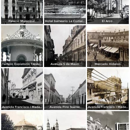
Palacio Municipal.
Hotel balneario La Comajilla León, Guanajuato
El Arco .
Templo Expiatorio Tepeyac.
Avenida 5 de Mayo.
Mercado Hidalgo.
Avenida Francisco I Madero.
Avenida Pino Suarez.
Avenida Francisco I Madero.