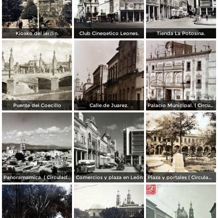
Kiosko del jardin.
Club Cinegetico Leones.
Tienda La Potosina.
Puente del Coecillo
Calle de Juarez.
Palacio Municipal. ( Circulada el 23 de Julio de 1924 ).
Panoramamica. ( Circulada el 6 de Febrero de 1947 ).
Comercios y plaza en León
Plaza y portales ( Circulada el 4 de Agosto de 1929 ).