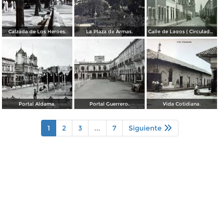
Calzada de Los Heroes.
La Plaza de Armas.
Calle de Lagos ( Circulada el 27 de Mayo de 1909 ).
Portal Aldama.
Portal Guerrero.
Vida Cotidiana.
1
2
3
...
7
Siguiente