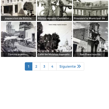
Inspeccion de Policia.
Pilotos Agustín Castrejón & María Cedillo, Guerra Cristera, Irapuato 1928
Presidencia Municipal de Irapuato 1929
Tipicos puestos..
Calle de Hidalgo Irapuato, Guanajuato ( Circulada el 27 de Febrero de 1926 ).
San Francisquito.
1
2
3
4
Siguiente