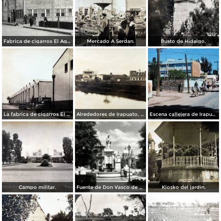
Fabrica de cigarros El Aguila.
Mercado A Serdan.
Busto de Hidalgo.
La fabrica de cigarros El Aguila.
Alrededores de Irapuato, Guanajuato.
Escena callejera de Irapuato 1959 .
Campo militar.
Fuente de Don Vasco de Quiroga
Kiosko del jardin.