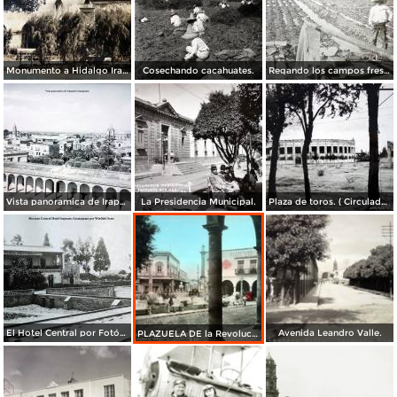
Monumento a Hidalgo Irapuato, Guanajuato. ( Circulada el 3 de Abril de 1926 ).
Cosechando cacahuates.
Regando los campos freseros ( Fechada en 1927 ).
Vista panoramica de Irapuato Guanajuato.
La Presidencia Municipal.
Plaza de toros. ( Circulada el 29 de Enero de 1950 ) .
El Hotel Central por Fotógrafo Winfield Scott.
Avenida Leandro Valle.
PLAZUELA DE la Revolucion.