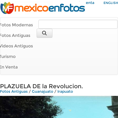
Mi Cuenta
ENGLISH
Fotos Modernas
Fotos Antiguas
Videos Antiguos
Turismo
En Venta
PLAZUELA DE la Revolucion.
Fotos Antiguas
/
Guanajuato
/
Irapuato