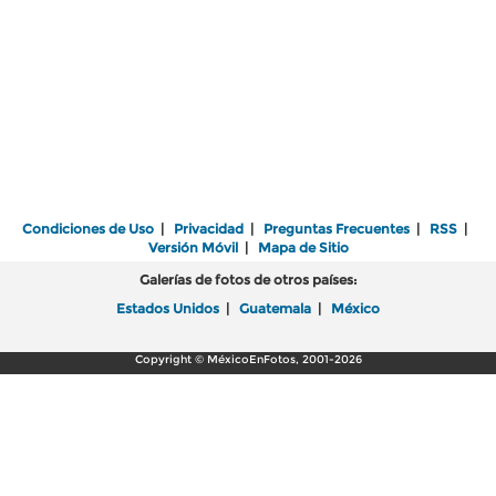
Condiciones de Uso
|
Privacidad
|
Preguntas Frecuentes
|
RSS
|
Versión Móvil
|
Mapa de Sitio
Galerías de fotos de otros países:
Estados Unidos
|
Guatemala
|
México
Copyright © MéxicoEnFotos, 2001-2026