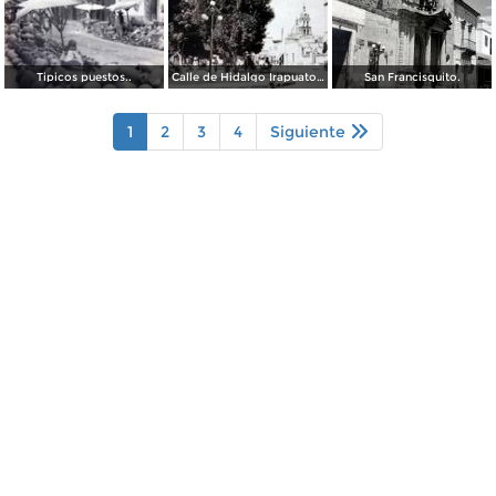
Tipicos puestos..
Calle de Hidalgo Irapuato, Guanajuato ( Circulada el 27 de Febrero de 1926 ).
San Francisquito.
1
2
3
4
Siguiente