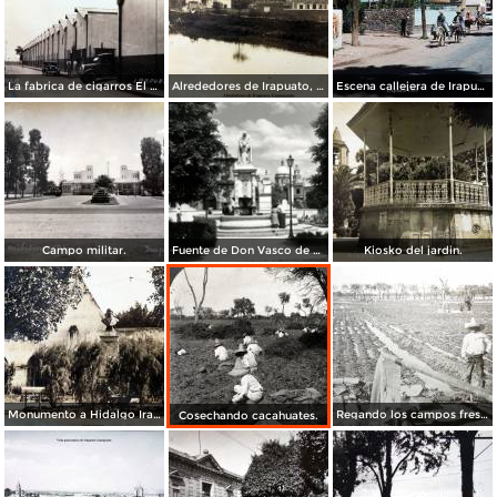
La fabrica de cigarros El Aguila.
Alrededores de Irapuato, Guanajuato.
Escena callejera de Irapuato 1959 .
Campo militar.
Fuente de Don Vasco de Quiroga
Kiosko del jardin.
Monumento a Hidalgo Irapuato, Guanajuato. ( Circulada el 3 de Abril de 1926 ).
Regando los campos freseros ( Fechada en 1927 ).
Cosechando cacahuates.