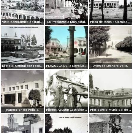
Vista panoramica de Irapuato Guanajuato.
La Presidencia Municipal.
Plaza de toros. ( Circulada el 29 de Enero de 1950 ) .
El Hotel Central por Fotógrafo Winfield Scott.
PLAZUELA DE la Revolucion.
Avenida Leandro Valle.
Inspeccion de Policia.
Pilotos Agustín Castrejón & María Cedillo, Guerra Cristera, Irapuato 1928
Presidencia Municipal de Irapuato 1929