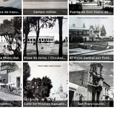
Escena callejera de Irapuato 1959 .
Campo militar.
Fuente de Don Vasco de Quiroga
ia Municipal.
Plaza de toros. ( Circulada el 29 de Enero de 1950 ) .
El Hotel Central por Fotógrafo Winfield Scott.
puestos..
Calle de Hidalgo Irapuato, Guanajuato ( Circulada el 27 de Febrero de 1926 ).
San Francisquito.