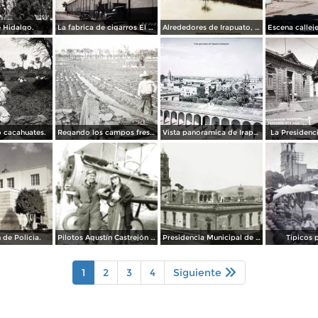
 Hidalgo.
La fabrica de cigarros El Aguila.
Alrededores de Irapuato, Guanajuato.
 cacahuates.
Regando los campos freseros ( Fechada en 1927 ).
Vista panoramica de Irapuato Guanajuato.
La Presidenc
 de Policia.
Pilotos Agustín Castrejón & María Cedillo, Guerra Cristera, Irapuato 1928
Presidencia Municipal de Irapuato 1929
Tipicos 
1
2
3
4
Siguiente