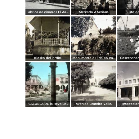
Fabrica de cigarros El Aguila.
Mercado A Serdan.
Busto de
Kiosko del jardin.
Monumento a Hidalgo Irapuato, Guanajuato. ( Circulada el 3 de Abril de 1926 ).
Cosechando
PLAZUELA DE la Revolucion.
Avenida Leandro Valle.
Inspeccion