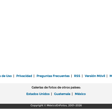
s de Uso
|
Privacidad
|
Preguntas Frecuentes
|
RSS
|
Versión Móvil
|
M
Galerías de fotos de otros países:
Estados Unidos
|
Guatemala
|
México
Copyright © MéxicoEnFotos, 2001-2026