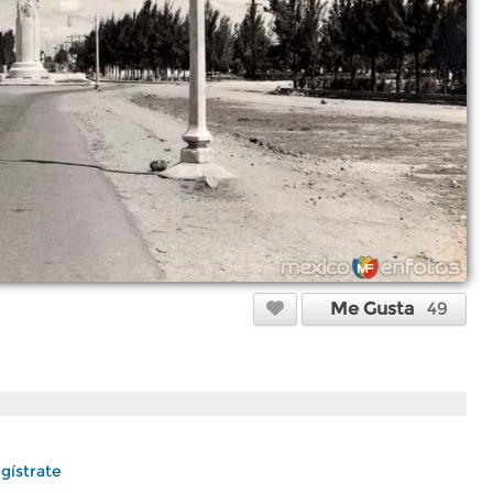
Me Gusta
49
gístrate