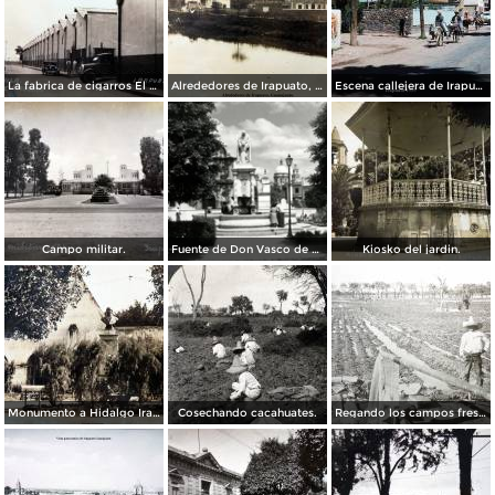
La fabrica de cigarros El Aguila.
Alrededores de Irapuato, Guanajuato.
Escena callejera de Irapuato 1959 .
Campo militar.
Fuente de Don Vasco de Quiroga
Kiosko del jardin.
Monumento a Hidalgo Irapuato, Guanajuato. ( Circulada el 3 de Abril de 1926 ).
Cosechando cacahuates.
Regando los campos freseros ( Fechada en 1927 ).