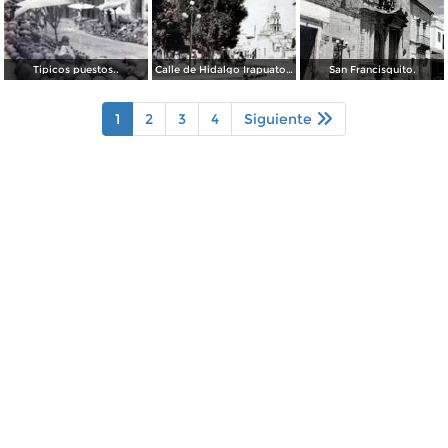
Tipicos puestos..
Calle de Hidalgo Irapuato, Guanajuato ( Circulada el 27 de Febrero de 1926 ).
San Francisquito.
1
2
3
4
Siguiente