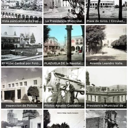
Vista panoramica de Irapuato Guanajuato.
La Presidencia Municipal.
Plaza de toros. ( Circulada el 29 de Enero de 1950 ) .
El Hotel Central por Fotógrafo Winfield Scott.
PLAZUELA DE la Revolucion.
Avenida Leandro Valle.
Inspeccion de Policia.
Pilotos Agustín Castrejón & María Cedillo, Guerra Cristera, Irapuato 1928
Presidencia Municipal de Irapuato 1929