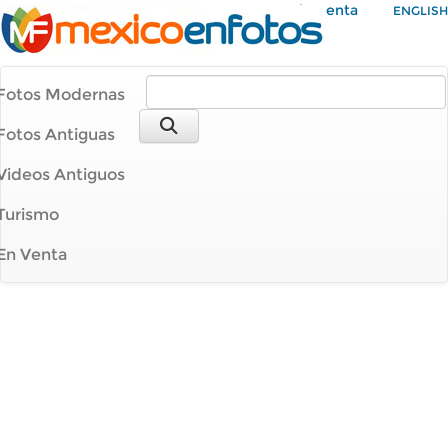
Mi Cuenta
ENGLISH
Fotos Modernas
Fotos Antiguas
Videos Antiguos
Turismo
En Venta