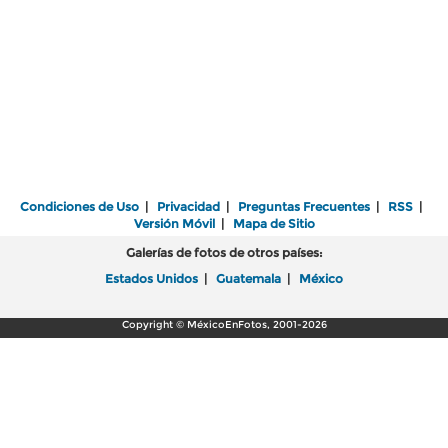
Condiciones de Uso
|
Privacidad
|
Preguntas Frecuentes
|
RSS
|
Versión Móvil
|
Mapa de Sitio
Galerías de fotos de otros países:
Estados Unidos
|
Guatemala
|
México
Copyright © MéxicoEnFotos, 2001-2026