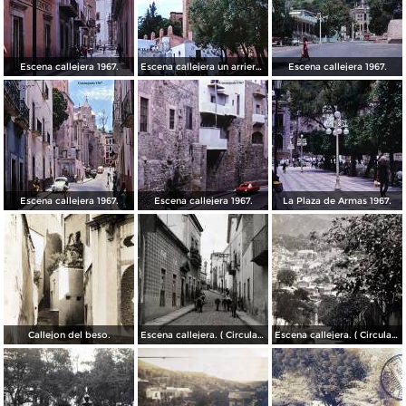
Escena callejera 1967.
Escena callejera un arriero 1967.
Escena callejera 1967.
Escena callejera 1967.
Escena callejera 1967.
La Plaza de Armas 1967.
Callejon del beso.
Escena callejera. ( Circulada el 13 de Mayo de 1941 ).
Escena callejera. ( Circulada el 14 de Diciembre de 1930 ).