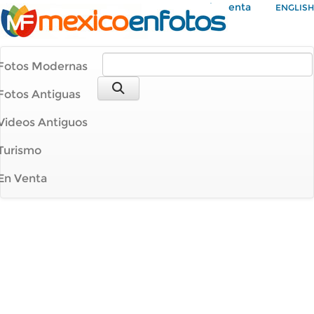
Mi Cuenta
ENGLISH
Fotos Modernas
Fotos Antiguas
Videos Antiguos
Turismo
En Venta