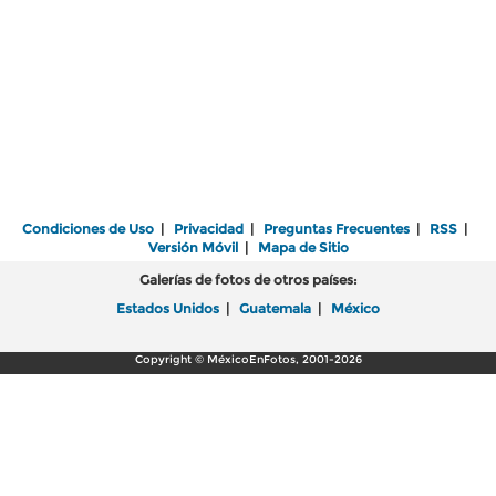
Condiciones de Uso
|
Privacidad
|
Preguntas Frecuentes
|
RSS
|
Versión Móvil
|
Mapa de Sitio
Galerías de fotos de otros países:
Estados Unidos
|
Guatemala
|
México
Copyright © MéxicoEnFotos, 2001-2026