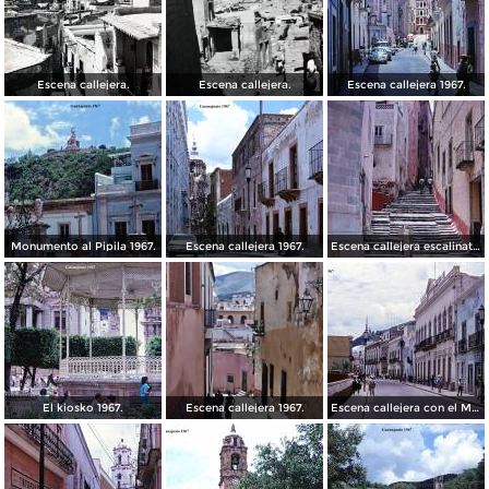
Escena callejera.
Escena callejera.
Escena callejera 1967.
Monumento al Pipila 1967.
Escena callejera 1967.
Escena callejera escalinata 1967.
El kiosko 1967.
Escena callejera 1967.
Escena callejera con el Mto al Pipila al fondo 1967.