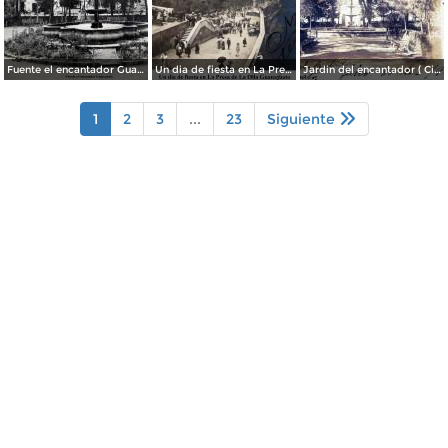
Fuente el encantador Guanajuato.
Un dia de fiesta en La Presa de La Olla Guanajuato ( Circulada el 9 de Agosto de 1905 ).
Jardin del encantador ( Circulada el 30 de Julio de 1905 ).
1
2
3
...
23
Siguiente