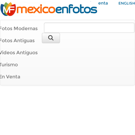
Mi Cuenta
ENGLISH
Fotos Modernas
Fotos Antiguas
Videos Antiguos
Turismo
En Venta