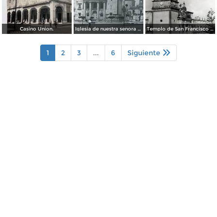
Casino Union.
Iglesia de nuestra senora del Carmen por el fotografo William H. Rau.
Templo de San Francisco Celaya, Guanajuato.
1
2
3
...
6
Siguiente