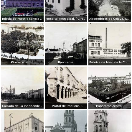
Iglesia de nuestra senora del Carmen Celaya Guanajuato 1967
Hospital Municipal. ( Circulada el 23 de Junio de 1909 ).
Alrededores de Celaya, Guanajuato.
Kiosko y jardin.
Panorama.
Fábrica de hielo de la Compañía Cervecera Toluca y México, S.A.
Calzada de La Independencia. ( Circulada el 3 de Enero de 1921 ).
Portal de Requena.
Panorama central.