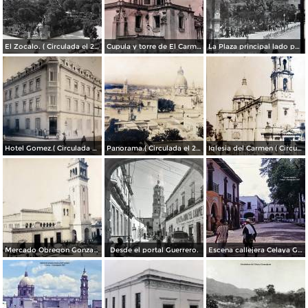
El Zocalo. ( Circulada el 23 de Junio de 1909 ).
Cupula y torre de El Carmen. ( Circulada el 22 de Agosto de 1943 ).
La Plaza principal lado poniente.
Hotel Gomez.( Circulada el 23 de Julio de 1909 ).
Panorama.( Circulada el 25 de Junio de 1909 ).
Iglesia del Carmen ( Circulada el 15 de Junioo de 1909 ).
Mercado Obregon Gonzalez ( Circulada el 25 de Junioo de 1909 ).
Desde el portal Guerrero.
Escena callejera Celaya Guanajuato 1967