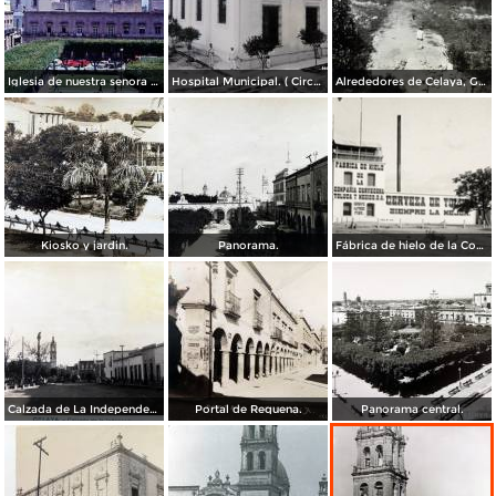
Iglesia de nuestra senora del Carmen Celaya Guanajuato 1967
Hospital Municipal. ( Circulada el 23 de Junio de 1909 ).
Alrededores de Celaya, Guanajuato.
Kiosko y jardin.
Panorama.
Fábrica de hielo de la Compañía Cervecera Toluca y México, S.A.
Calzada de La Independencia. ( Circulada el 3 de Enero de 1921 ).
Portal de Requena.
Panorama central.