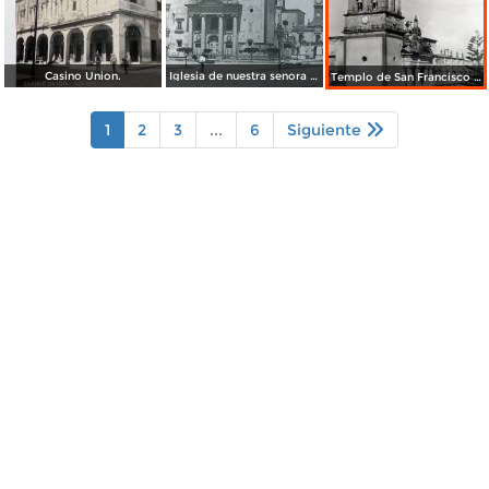
Casino Union.
Iglesia de nuestra senora del Carmen por el fotografo William H. Rau.
Templo de San Francisco Celaya, Guanajuato.
1
2
3
...
6
Siguiente