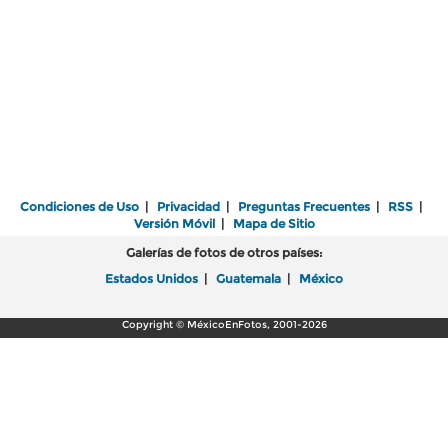
Condiciones de Uso
|
Privacidad
|
Preguntas Frecuentes
|
RSS
|
Versión Móvil
|
Mapa de Sitio
Galerías de fotos de otros países:
Estados Unidos
|
Guatemala
|
México
Copyright © MéxicoEnFotos, 2001-2026