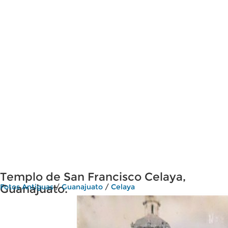
Templo de San Francisco Celaya,
Guanajuato.
Fotos Antiguas
/
Guanajuato
/
Celaya