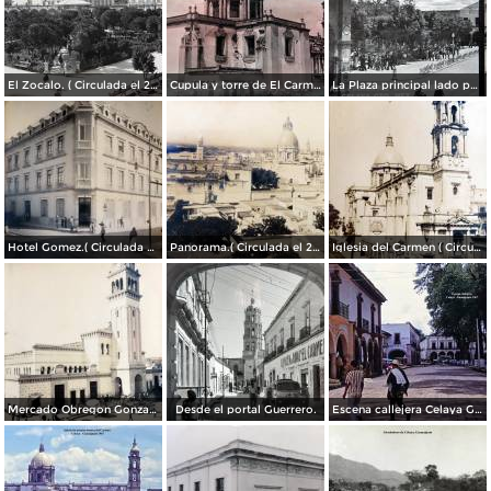
El Zocalo. ( Circulada el 23 de Junio de 1909 ).
Cupula y torre de El Carmen. ( Circulada el 22 de Agosto de 1943 ).
La Plaza principal lado poniente.
Hotel Gomez.( Circulada el 23 de Julio de 1909 ).
Panorama.( Circulada el 25 de Junio de 1909 ).
Iglesia del Carmen ( Circulada el 15 de Junioo de 1909 ).
Mercado Obregon Gonzalez ( Circulada el 25 de Junioo de 1909 ).
Desde el portal Guerrero.
Escena callejera Celaya Guanajuato 1967