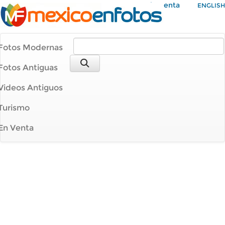
Mi Cuenta
ENGLISH
Fotos Modernas
Fotos Antiguas
Videos Antiguos
Turismo
En Venta