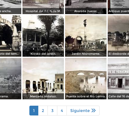
e ancha.
Hospital del F.C.N.de M.
Avenida Juarez.
Fahada del atrio del templo de San Francisco ( Fechada el 26 de Abril de 1929 ).
Kiosko del jardin.
Jardin Nigromante.
rama.
Mercado Hidalgo.
Puente sobre el Rio Lerma.
Calle del 16 
1
2
3
4
Siguiente