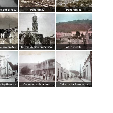
Antiguo puente por el fotografo William H. Rau.
Panorama.
Panoramica.
El desborde del rio en Acambaro ( Septiemre 11 de 1927 ).
Iglesia de San Francisco.
Atrio y calle.
de Septiembre.
Calle de La Estacion.
Calle de La Ensenanza.