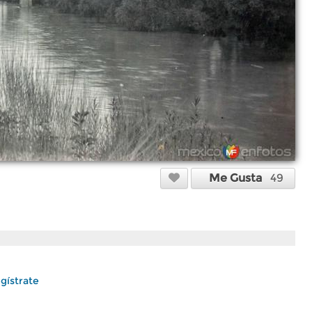
Me Gusta
49
gístrate