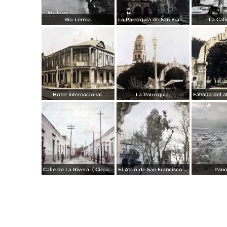
Rio Lerma.
La Parroquia de San Francisco.
La Call
Hotel Internacional.
La Parroquia.
Calle de La Rivera. ( Circulada el 7 de Enero de 1913 ).
El Atrio de San Francisco Acámbaro Guanajuato por el fotografo Hugo Brehme.
Pano