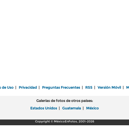
s de Uso
|
Privacidad
|
Preguntas Frecuentes
|
RSS
|
Versión Móvil
|
M
Galerías de fotos de otros países:
Estados Unidos
|
Guatemala
|
México
Copyright © MéxicoEnFotos, 2001-2026