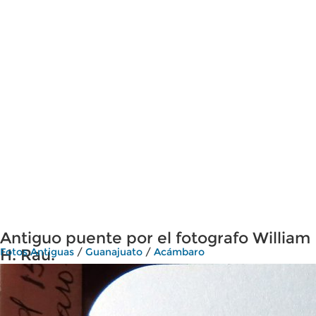
Antiguo puente por el fotografo William
H. Rau.
Fotos Antiguas
/
Guanajuato
/
Acámbaro