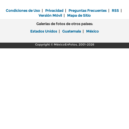
Condiciones de Uso
|
Privacidad
|
Preguntas Frecuentes
|
RSS
|
Versión Móvil
|
Mapa de Sitio
Galerías de fotos de otros países:
Estados Unidos
|
Guatemala
|
México
Copyright © MéxicoEnFotos, 2001-2026