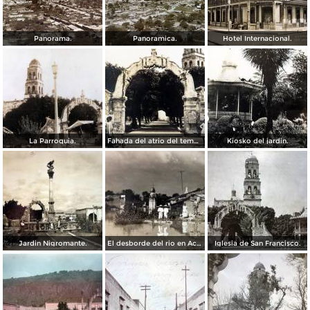
Panorama.
Panoramica.
Hotel Internacional.
La Parroquia.
Fahada del atrio del templo de San Francisco ( Fechada el 26 de Abril de 1929 ).
Kiosko del jardin.
Jardin Nigromante.
El desborde del rio en Acambaro ( Septiemre 11 de 1927 ).
Iglesia de San Francisco.