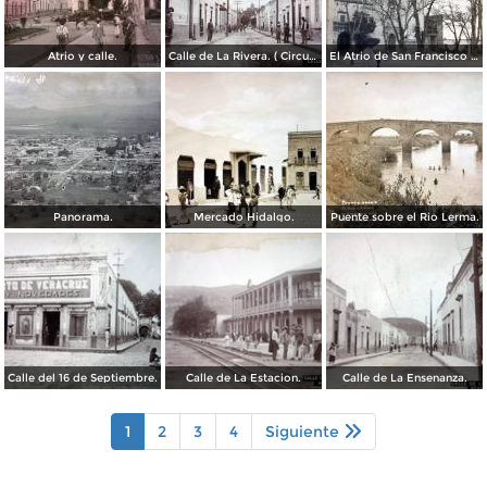
Atrio y calle.
Calle de La Rivera. ( Circulada el 7 de Enero de 1913 ).
El Atrio de San Francisco Acámbaro Guanajuato por el fotografo Hugo Brehme.
Panorama.
Mercado Hidalgo.
Puente sobre el Rio Lerma.
Calle del 16 de Septiembre.
Calle de La Estacion.
Calle de La Ensenanza.
1
2
3
4
Siguiente