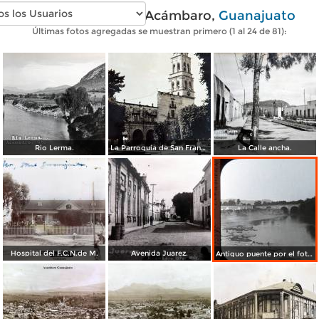
Fotos antiguas de Acámbaro,
Guanajuato
Últimas fotos agregadas se muestran primero (1 al 24 de 81):
Rio Lerma.
La Parroquia de San Francisco.
La Calle ancha.
Hospital del F.C.N.de M.
Avenida Juarez.
Antiguo puente por el fotografo William H. Rau.