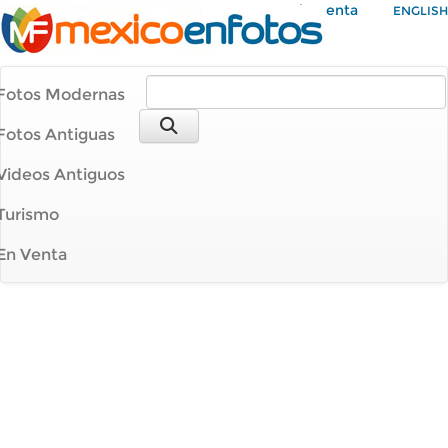
Mi Cuenta
ENGLISH
Fotos Modernas
Fotos Antiguas
Videos Antiguos
Turismo
En Venta