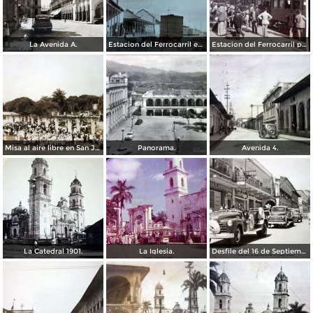
La Avenida A.
Estacion del Ferrocarril en Córdoba, Veracruz.
Estacion del Ferrocarril por el Fotógrafo Abel Briquet..
Misa al aire libre en San Jose Congreso Eucaristico ( Fechada el 5 de Junio de 1943 ).
Panorama.
Avenida 4.
La Catedral 1901.
La Iglesia.
Desfile del 16 de Septiembre de 1956 en Córdoba, Veracruz