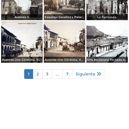
Avenida 3.
Esquinas Cevalloz y Palacio.
La Parroquia.
Avenida Uno Córdoba, Veracruz
Avenida Uno Córdoba, Veracruz
Una Boulevard Fechada en 1936.
1
2
3
...
7
Siguiente