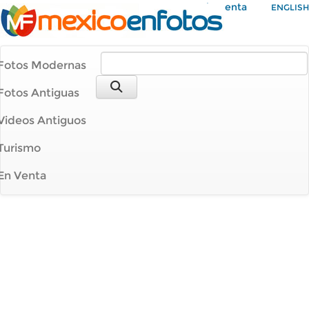
Mi Cuenta
ENGLISH
Fotos Modernas
Fotos Antiguas
Videos Antiguos
Turismo
En Venta