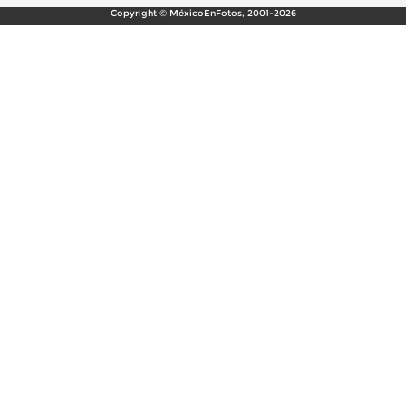
Copyright © MéxicoEnFotos, 2001-2026