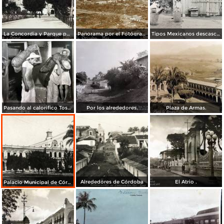
La Concordia y Parque por el Fotógrafo Juan D. Vasallo.
Panorama por el Fotógrafo Juan D. Vasallo.
Tipos Mexicanos descascarando el cafe por el Fotógrafo Charles B. Waite 1907.
Pasando al calorifico Tostaddoras del cafe Cordoba Veracruz.
Por los alrededores.
Plaza de Armas.
Alrededores de Córdoba
El Atrio .
Palacio Municipal de Córdoba