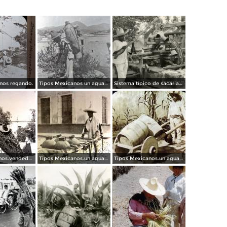
nos regando.
Tipos Mexicanos un aguador de Guanajuato .
Sistema típico de sacar agua
Tipos Mexicanos.vendedor de lena.
Tipos Mexicanos.un aguador.
Tipos Mexicanos.un aguador.