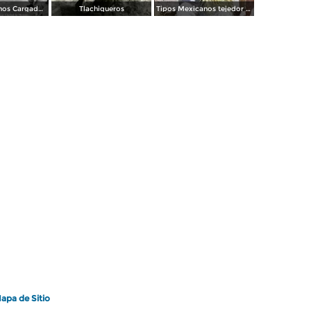
Tipos Mexicanos Cargador de Cana de Azucar Ciudad de México.
Tlachiqueros
Tipos Mexicanos tejedor de sombreros de palma 1951.
apa de Sitio