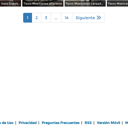
Desgranando maiz Guadalajara, Jalisco.
Tipos Mexicanos alfareros.
Tipos Mexicanos cargador de gallos de pelea.
1
2
3
...
14
Siguiente
s de Uso
|
Privacidad
|
Preguntas Frecuentes
|
RSS
|
Versión Móvil
|
M