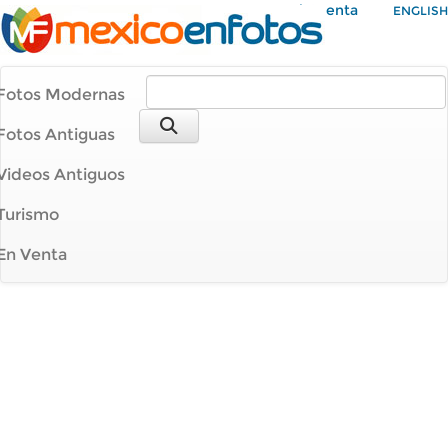
Mi Cuenta
ENGLISH
Fotos Modernas
Fotos Antiguas
Videos Antiguos
Turismo
En Venta