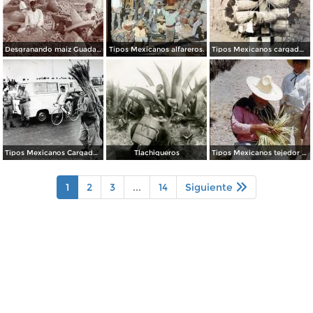
Desgranando maiz Guadalajara, Jalisco.
Tipos Mexicanos alfareros.
Tipos Mexicanos cargador de gallos de pelea.
Tipos Mexicanos Cargador de Cana de Azucar Ciudad de México.
Tlachiqueros
Tipos Mexicanos tejedor de sombreros de palma 1951.
1
2
3
...
14
Siguiente