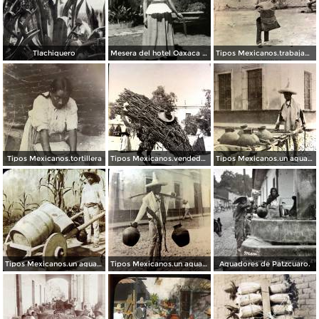
Tlachiquero
Mesera del hotel Oaxaca Courts vistiendo traje típico
Tipos Mexicanos.trabajador del henequen
Tipos Mexicanos.tortillera
Tipos Mexicanos.vendedor de lena.
Tipos Mexicanos.un aguador.
Tipos Mexicanos.un aguador.
Tipos Mexicanos.un aguador.
Aguadores de Patzcuaro.