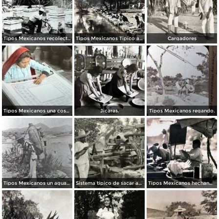
Tipos Mexicanos recolectando la miel de abeja.
Tipos Mexicanos Tipico aspecto de lavanderas.
Cargadores
Tipos Mexicanos una costurera.
Jicaras.
Tipos Mexicanos regando.
Tipos Mexicanos un aguador de Guanajuato .
Sistema típico de sacar agua
Tipos Mexicanos hechando tortillas.