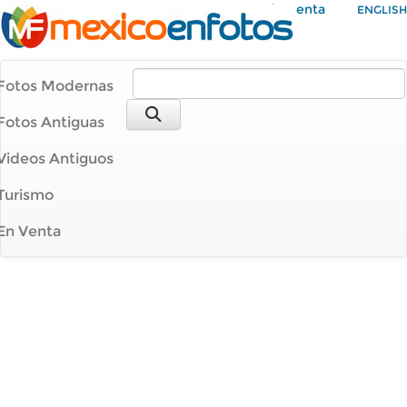
Mi Cuenta
ENGLISH
Fotos Modernas
Fotos Antiguas
Videos Antiguos
Turismo
En Venta