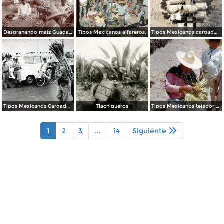
Desgranando maiz Guadalajara, Jalisco.
Tipos Mexicanos alfareros.
Tipos Mexicanos cargador de gallos de pelea.
Tipos Mexicanos Cargador de Cana de Azucar Ciudad de México.
Tlachiqueros
Tipos Mexicanos tejedor de sombreros de palma 1951.
1
2
3
...
14
Siguiente