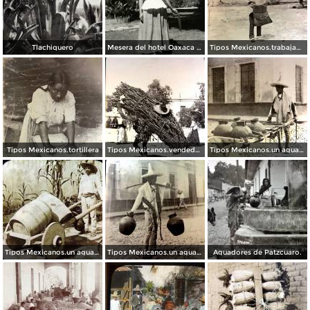
Tlachiquero
Mesera del hotel Oaxaca Courts vistiendo traje típico
Tipos Mexicanos.trabajador del henequen
Tipos Mexicanos.tortillera
Tipos Mexicanos.vendedor de lena.
Tipos Mexicanos.un aguador.
Tipos Mexicanos.un aguador.
Tipos Mexicanos.un aguador.
Aguadores de Patzcuaro.