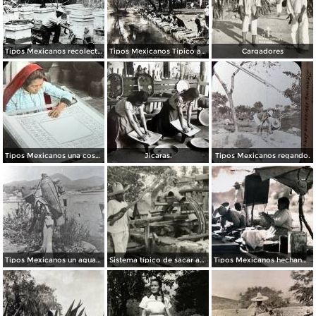
Tipos Mexicanos recolectando la miel de abeja.
Tipos Mexicanos Tipico aspecto de lavanderas.
Cargadores
Tipos Mexicanos una costurera.
Jicaras.
Tipos Mexicanos regando.
Tipos Mexicanos un aguador de Guanajuato .
Sistema típico de sacar agua
Tipos Mexicanos hechando tortillas.