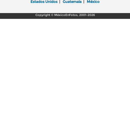
Estados Unidos
|
Guatemala
|
México
Copyright © MéxicoEnFotos, 2001-2026