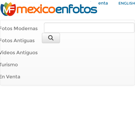
Mi Cuenta
ENGLISH
Fotos Modernas
Fotos Antiguas
Videos Antiguos
Turismo
En Venta