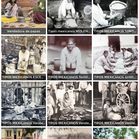
Vendedora de papas
Tipos mexicanos MOLENDERA
TIPOS MEXICANOS TORTILLERA por el fotografo MANUEL CARRILLO
TIPOS MEXICANOS ESCENA MOLIENDO NIXTAMAL
TIPOS MEXICANOS Tortillera Mexico D F
TIPOS MEXICANOS tortilleras Mexico D F
TIPOS MEXICANOS Vendedora de Tortillas
TIPOS MEXICANOS Vendedoras de Camotes
TIPOS MEXICANOS Vendedora de Cebollas en Oaxaca