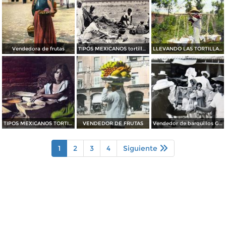
Vendedora de frutas
TIPOS MEXICANOS tortilleras
LLEVANDO LAS TORTILLAS TIPOS MEXICANOS
TIPOS MEXICANOS TORTILLERA
VENDEDOR DE FRUTAS
Vendedor de barquillos Guadalajara Jalisco
1
2
3
4
Siguiente