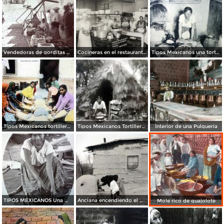
Vendedoras de gorditas Ciudad de México.
Cocineras en el restaurante Chapultepec
Tipos Mexicanos una tortillera.
Tipos Mexicanos tortilleras.
Tipos Mexicanos Tortillera .
Interior de una Pulquería
TIPOS MEXICANOS Una Moledora de Chiles
Anciana encendiendo el Horno
Mole rico de guajolote