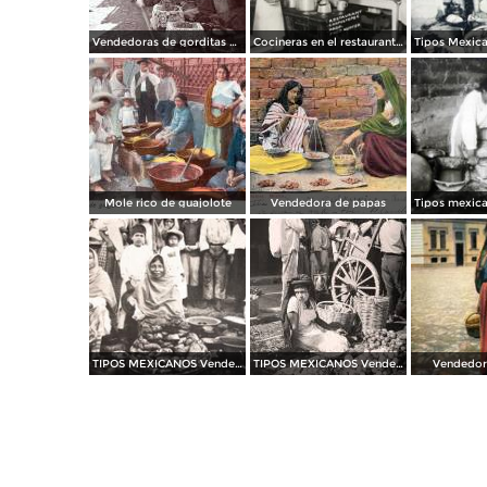
Vendedoras de gorditas Ciudad de México.
Cocineras en el restaurante Chapultepec
Mole rico de guajolote
Vendedora de papas
TIPOS MEXICANOS Vendedoras de Camotes
TIPOS MEXICANOS Vendedora de Cebollas en Oaxaca
Vendedora