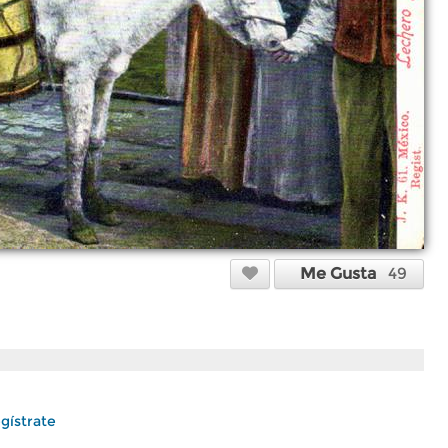
Me Gusta
49
gístrate