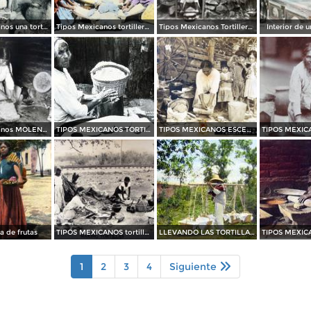
Tipos Mexicanos una tortillera.
Tipos Mexicanos tortilleras.
Tipos Mexicanos Tortillera .
Interior de 
Tipos mexicanos MOLENDERA
TIPOS MEXICANOS TORTILLERA por el fotografo MANUEL CARRILLO
TIPOS MEXICANOS ESCENA MOLIENDO NIXTAMAL
 de frutas
TIPOS MEXICANOS tortilleras
LLEVANDO LAS TORTILLAS TIPOS MEXICANOS
1
2
3
4
Siguiente