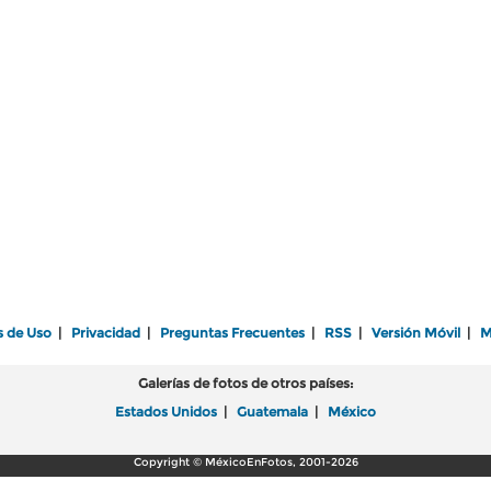
s de Uso
|
Privacidad
|
Preguntas Frecuentes
|
RSS
|
Versión Móvil
|
M
Galerías de fotos de otros países:
Estados Unidos
|
Guatemala
|
México
Copyright © MéxicoEnFotos, 2001-2026