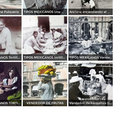
una Pulquería
TIPOS MEXICANOS Una Moledora de Chiles
Anciana encendiendo el Horno
TIPOS MEXICANOS Tortillera Mexico D F
TIPOS MEXICANOS tortilleras Mexico D F
TIPOS MEXICANOS Vendedora de Tortillas
TIPOS MEXICANOS TORTILLERA
VENDEDOR DE FRUTAS
Vendedor de barquillos Guadalajara Jalisco