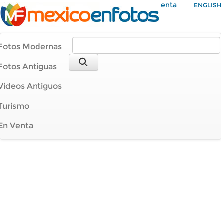
Mi Cuenta
ENGLISH
Fotos Modernas
Fotos Antiguas
Videos Antiguos
Turismo
En Venta