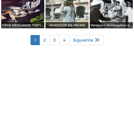
TIPOS MEXICANOS TORTILLERA
VENDEDOR DE FRUTAS
Vendedor de barquillos Guadalajara Jalisco
1
2
3
4
Siguiente