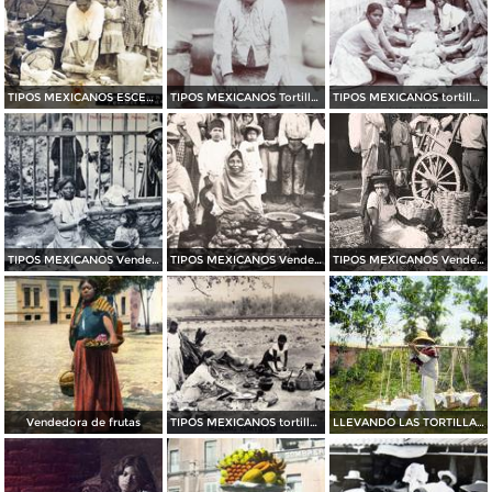
TIPOS MEXICANOS ESCENA MOLIENDO NIXTAMAL
TIPOS MEXICANOS Tortillera Mexico D F
TIPOS MEXICANOS tortilleras Mexico D F
TIPOS MEXICANOS Vendedora de Tortillas
TIPOS MEXICANOS Vendedoras de Camotes
TIPOS MEXICANOS Vendedora de Cebollas en Oaxaca
Vendedora de frutas
TIPOS MEXICANOS tortilleras
LLEVANDO LAS TORTILLAS TIPOS MEXICANOS