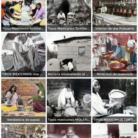
Tipos Mexicanos tortilleras.
Tipos Mexicanos Tortillera .
Interior de una Pulquería
TIPOS MEXICANOS Una Moledora de Chiles
Anciana encendiendo el Horno
Mole rico de guajolote
Vendedora de papas
Tipos mexicanos MOLENDERA
TIPOS MEXICANOS TORTILLERA por el fotografo MANUEL CARRILLO