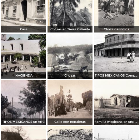
Casa
Chozas en Tierra Caliente
Choza de indios
HACIENDA
Chozas
TIPOS MEXICANOS Compradores
TIPOS MEXICANOS un Arriero
Calle con nopaleras
Familia mexicana en una casa de abobe