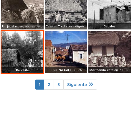
Un jacal y cargadores de leña
Casa en Tikul con indígenas
Jacales
ESCENA CALLEJERA
Morteando café en la Huasteca Potosina
Ranchito
1
2
3
Siguiente