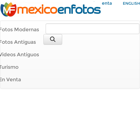
Mi Cuenta
ENGLISH
Fotos Modernas
Fotos Antiguas
Videos Antiguos
Turismo
En Venta