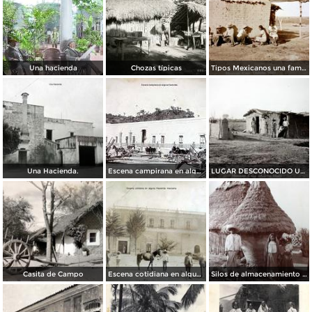
Una hacienda
Chozas típicas
Tipos Mexicanos una familia Mexicana.
Una Hacienda.
Escena campirana en alguna Hacienda.
LUGAR DESCONOCIDO Una casa de Adobe.
Casita de Campo
Escena cotidiana en alguna Hacienda mexicana
Silos de almacenamiento de Maiz