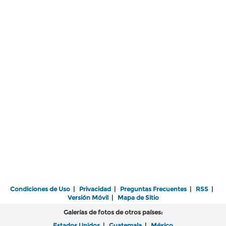
Condiciones de Uso
|
Privacidad
|
Preguntas Frecuentes
|
RSS
|
Versión Móvil
|
Mapa de Sitio
Galerías de fotos de otros países:
Estados Unidos
|
Guatemala
|
México