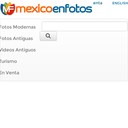
Mi Cuenta
ENGLISH
Fotos Modernas
Fotos Antiguas
Videos Antiguos
Turismo
En Venta