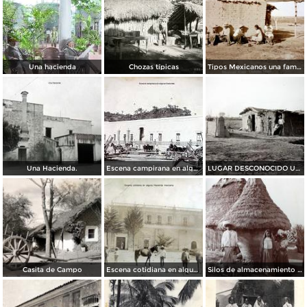
Una hacienda
Chozas típicas
Tipos Mexicanos una familia Mexicana.
Una Hacienda.
Escena campirana en alguna Hacienda.
LUGAR DESCONOCIDO Una casa de Adobe.
Casita de Campo
Escena cotidiana en alguna Hacienda mexicana
Silos de almacenamiento de Maiz