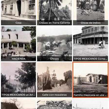
Casa
Chozas en Tierra Caliente
Choza de indios
HACIENDA
Chozas
TIPOS MEXICANOS Compradores
TIPOS MEXICANOS un Arriero
Calle con nopaleras
Familia mexicana en una casa de abobe