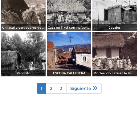
Un jacal y cargadores de leña
Casa en Tikul con indígenas
Jacales
Ranchito
ESCENA CALLEJERA
Morteando café en la Huasteca Potosina
1
2
3
Siguiente