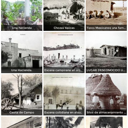
Una hacienda
Chozas típicas
Tipos Mexicanos una familia Mexicana.
Una Hacienda.
Escena campirana en alguna Hacienda.
LUGAR DESCONOCIDO Una casa de Adobe.
Casita de Campo
Escena cotidiana en alguna Hacienda mexicana
Silos de almacenamiento de Maiz