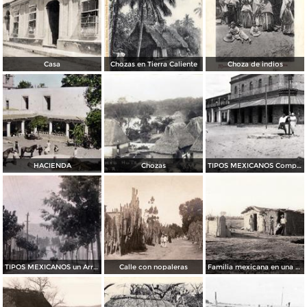
Casa
Chozas en Tierra Caliente
Choza de indios
HACIENDA
Chozas
TIPOS MEXICANOS Compradores
TIPOS MEXICANOS un Arriero
Calle con nopaleras
Familia mexicana en una casa de abobe